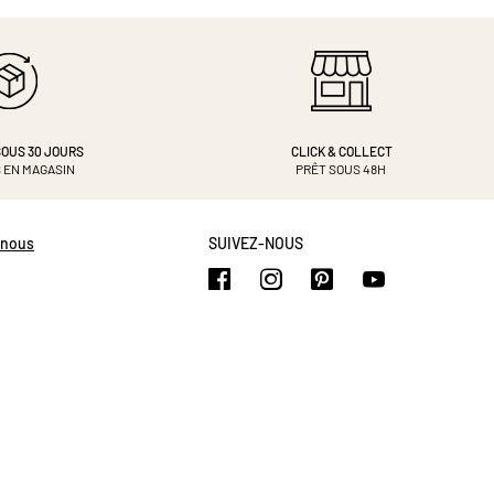
OUS 30 JOURS
CLICK & COLLECT
 EN MAGASIN
PRÊT SOUS 48H
-nous
SUIVEZ-NOUS
https://www.facebook.com/b
https://www.instagram.
https://www.pinte
https://www.