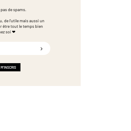
 pas de spams.
 de l'utile mais aussi un
r être tout le temps bien
hez soi ❤
 M'INSCRIS