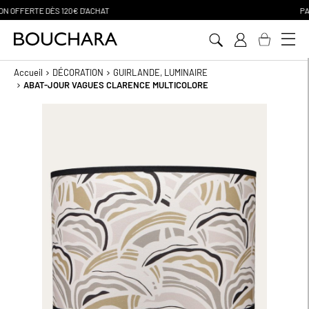
PAIEMENT EN 3 SANS FRAIS
Aller
au
contenu
Accueil
DÉCORATION
GUIRLANDE, LUMINAIRE
ABAT-JOUR VAGUES CLARENCE MULTICOLORE
Passer
à
la
fin
de
la
galerie
d’images