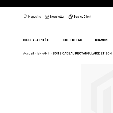
Aller
au
Magasins
Newsletter
Service Client
contenu
Menu
BOUCHARA EN FÊTE
COLLECTIONS
CHAMBRE
Accueil
ENFANT
BOÎTE CADEAU RECTANGULAIRE ET SON 
Passer
à
la
fin
de
la
galerie
d’images