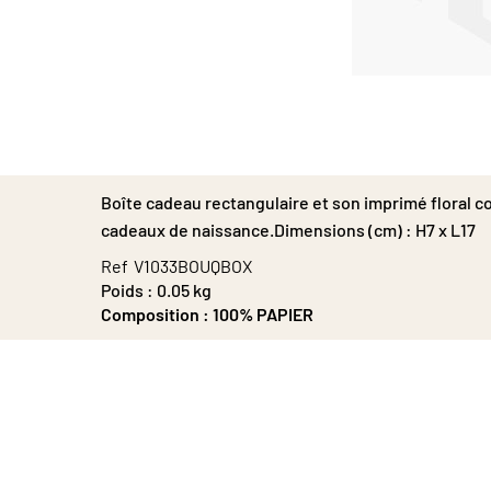
Passer
au
début
de
la
Galerie
Boîte cadeau rectangulaire et son imprimé floral co
d’images
cadeaux de naissance.Dimensions (cm) : H7 x L17
Ref
V1033BOUQBOX
Poids :
0.05 kg
Composition :
100% PAPIER