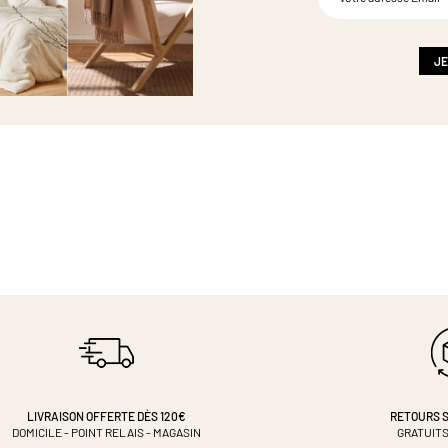
à
notre
newsletter
:
JE
LIVRAISON OFFERTE DÈS 120€
RETOURS S
DOMICILE - POINT RELAIS - MAGASIN
GRATUITS