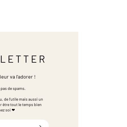
LETTER
ieur va l'adorer !
 pas de spams.
 de l'utile mais aussi un
r être tout le temps bien
hez soi ❤