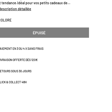
t tendance.Idéal pour vos petits cadeaux de
nce.Dimensions (cm) : H7 x L17
 description détaillée
COLORE
ÉPUISÉ
AIEMENT EN 3 OU 4 X SANS FRAIS
IVRAISON OFFERTE DÈS 120€
ETOURS SOUS 30 JOURS
LICK & COLLECT 48H