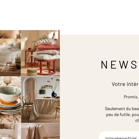
NEWS
Votre intér
Promis,
Seulement du beau,
peu de futile,
pou
c
Inscription