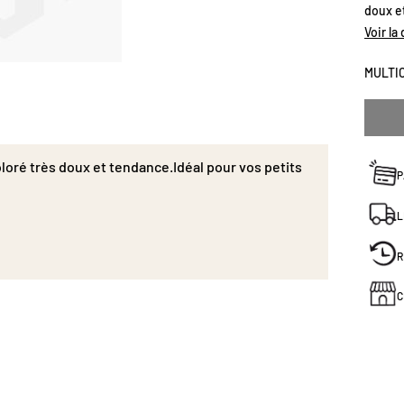
doux e
naissa
Voir la
MULTI
loré très doux et tendance.Idéal pour vos petits
P
L
R
C