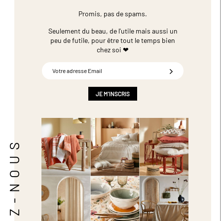
Promis, pas de spams.
Seulement du beau, de l'utile mais aussi un
peu de futile,
pour être tout le temps bien
chez soi ❤
Inscription
à
notre
newsletter
JE M'INSCRIS
:
SUIVEZ-NOUS