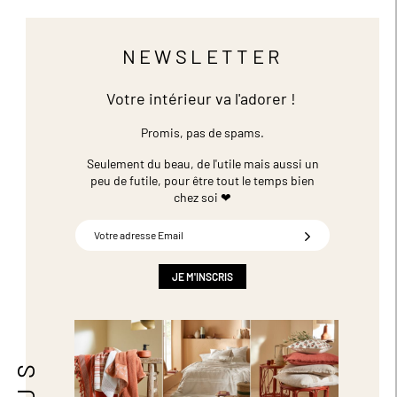
NEWSLETTER
Votre intérieur va l'adorer !
Promis, pas de spams.
Seulement du beau, de l'utile mais aussi un
peu de futile,
pour être tout le temps bien
chez soi ❤
Inscription
à
notre
newsletter
JE M'INSCRIS
: