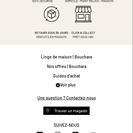
100% SÉCURISÉ
DOMICILE - POINT RELAIS - MAGASIN
RETOURS SOUS 30 JOURS
CLICK & COLLECT
GRATUITS EN MAGASIN
PRÊT SOUS 48H
Linge de maison | Bouchara
Nos offres | Bouchara
Guides d'achat
Voir plus
Guide des tailles
Guide matières
Une question ? Contactez-nous
Questions les plus fréquentes
Trouver un magasin
Programme de fidélité
Conditions des offres
SUIVEZ-NOUS
https://www.facebook.com/bouchar
https://www.instagram.com/
https://www.pinteres
https://www.y
Livraison et retours