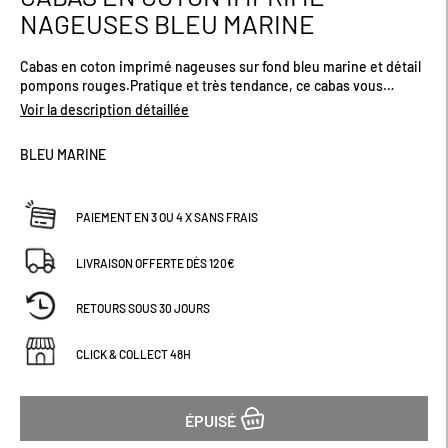
au
NAGEUSES BLEU MARINE
début
de
Cabas en coton imprimé nageuses sur fond bleu marine et détail
la
pompons rouges.Pratique et très tendance, ce cabas vous
Galerie
accompagnera tout l'été.Dimensions (cm) : H40 x L50 x D15
d’images
Voir la description détaillée
BLEU MARINE
PAIEMENT EN 3 OU 4 X SANS FRAIS
LIVRAISON OFFERTE DÈS 120€
RETOURS SOUS 30 JOURS
CLICK & COLLECT 48H
ÉPUISÉ