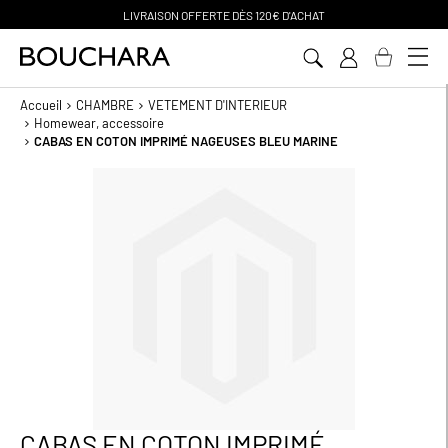
ON OFFERTE D
ÈS 120€ D'ACHAT
PA
Aller
au
contenu
Accueil
CHAMBRE
VETEMENT D'INTERIEUR
Homewear, accessoire
CABAS EN COTON IMPRIMÉ NAGEUSES BLEU MARINE
Passer
à
la
fin
de
la
galerie
d’images
CABAS EN COTON IMPRIMÉ
Passer