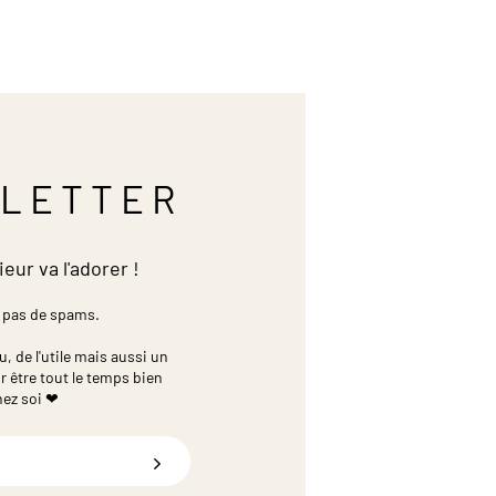
LETTER
ieur va l'adorer !
 pas de spams.
 de l'utile mais aussi un
r être tout le temps bien
hez soi ❤