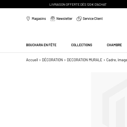
Aller
au
Magasins
Newsletter
Service Client
contenu
Menu
BOUCHARA EN FÊTE
COLLECTIONS
CHAMBRE
Accueil
DÉCORATION
DECORATION MURALE
Cadre, imag
Passer
à
la
fin
de
la
galerie
d’images