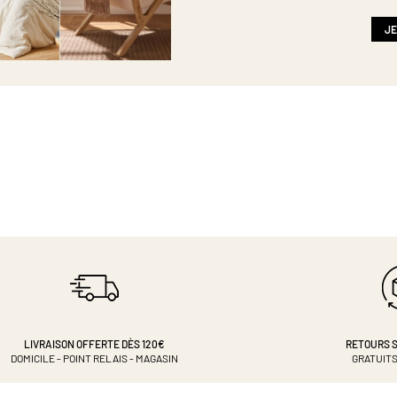
newsletter
:
JE
LIVRAISON OFFERTE DÈS 120€
RETOURS S
DOMICILE - POINT RELAIS - MAGASIN
GRATUITS