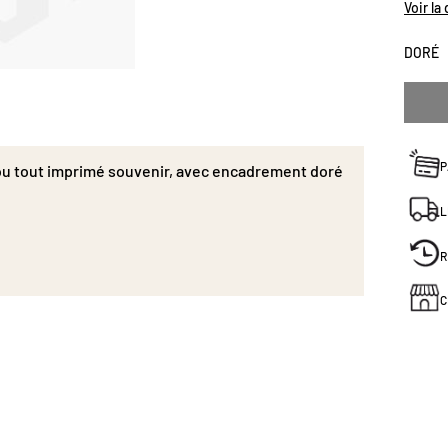
Diemnsi
Voir la
DORÉ
P
 ou tout imprimé souvenir, avec encadrement doré
L
R
C