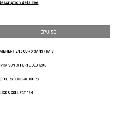
ons (cm) : L18,5 x H14
 description détaillée
ÉPUISÉ
AIEMENT EN 3 OU 4 X SANS FRAIS
IVRAISON OFFERTE DÈS 120€
ETOURS SOUS 30 JOURS
LICK & COLLECT 48H