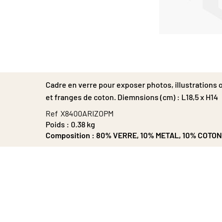
Passer
au
début
de
la
Cadre en verre pour exposer photos, illustrations
Galerie
d’images
et franges de coton. Diemnsions (cm) : L18,5 x H14
Ref
X8400ARIZOPM
Poids :
0.38 kg
Composition :
80% VERRE, 10% METAL, 10% COTON