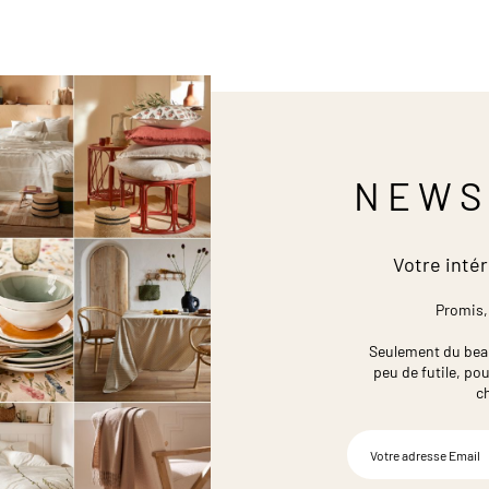
NEWS
Votre intér
Promis,
Seulement du beau,
peu de futile,
pou
c
Inscription
à
notre