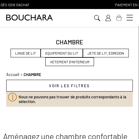
PAIEMENT EN 3 SANS FRAIS
Aller
au
contenu
CHAMBRE
LINGE DE LIT
EQUIPEMENT DU LIT
JETE DE LIT, EDREDON
VETEMENT D'INTERIEUR
Accueil
CHAMBRE
VOIR LES FILTRES
Nous ne pouvons pas trouver de produits correspondants à la
sélection.
Aménagez une chambre confortable