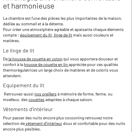
et harmonieuse
La chambre est l'une des pièces les plus importantes de la maison,
dédiée au sommeil et à la détente.
Pour créer une atmostphère agrèable et apaisante chaque élements
compte :
équipement du lit
,
linge de lit
mais aussi couleurs et
matières.
Le linge de lit
De
la housse de couette en coton
qui vous apportera douceur et
confort à la
housse de couette en lin
appréciée pour ces qualités
thermorégulatrices un large choix de matières et de coloris vous
attendent.
Equipement du lit
Retrouvez-aussi
nos oreillers
à mémoire de forme, ferme, ou
moelleux, des
couettes
adaptées à chaque saison.
Vêtements d'intérieur
Pour passer des nuits encore plus cocooning retrouvez notre
sélection de
vêtement d'intérieur
doux et confortable pour des nuits
encore plus pésibles.