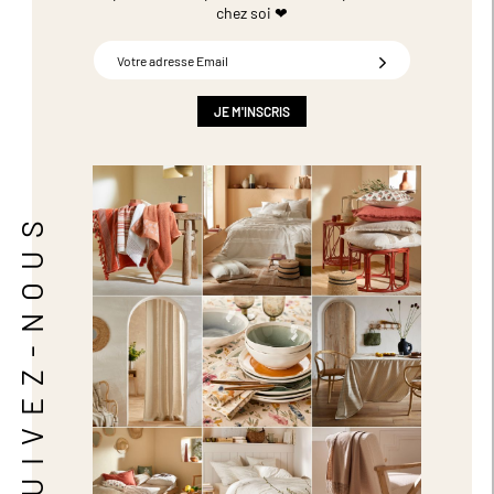
chez soi ❤
Inscription
à
notre
newsletter
JE M'INSCRIS
:
SUIVEZ-NOUS