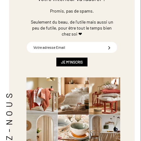
Promis, pas de spams.
Seulement du beau, de l'utile mais aussi un
peu de futile,
pour être tout le temps bien
chez soi ❤
Inscription
à
notre
newsletter
JE M'INSCRIS
:
SUIVEZ-NOUS