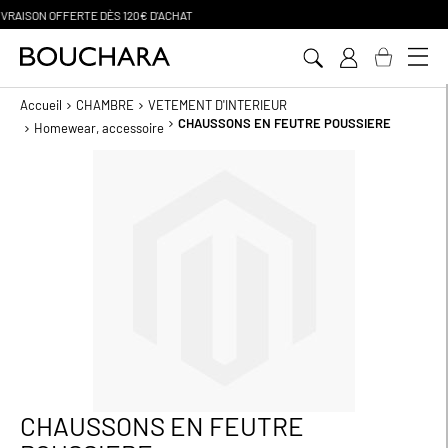
PAIEMENT EN 3 SANS FRAIS
Aller
au
contenu
Accueil
CHAMBRE
VETEMENT D'INTERIEUR
CHAUSSONS EN FEUTRE POUSSIERE
Homewear, accessoire
Passer
à
la
fin
de
la
galerie
d’images
CHAUSSONS EN FEUTRE
Passer
au