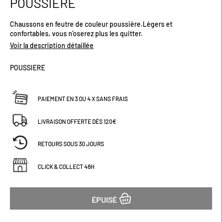
POUSSIERE
début
de
Chaussons en feutre de couleur poussière.Légers et
la
confortables, vous n'oserez plus les quitter.
Galerie
d’images
Voir la description détaillée
POUSSIERE
PAIEMENT EN 3 OU 4 X SANS FRAIS
LIVRAISON OFFERTE DÈS 120€
RETOURS SOUS 30 JOURS
CLICK & COLLECT 48H
ÉPUISÉ