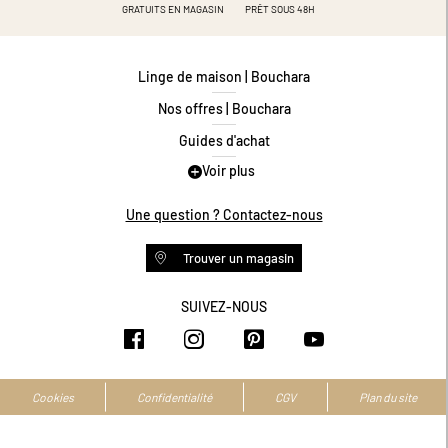
GRATUITS EN MAGASIN
PRÊT SOUS 48H
Linge de maison | Bouchara
Nos offres | Bouchara
Guides d'achat
Voir plus
Guide des tailles
Guide matières
Une question ? Contactez-nous
Questions les plus fréquentes
Trouver un magasin
Programme de fidélité
Conditions des offres
SUIVEZ-NOUS
https://www.facebook.com/bouchar
https://www.instagram.com/
https://www.pinteres
https://www.y
Livraison et retours
Espace professionnel
Accessibilité numérique
Cookies
Confidentialité
CGV
Plan du site
La marque