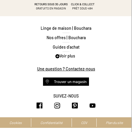
RETOURS SOUS 30 JOURS
CLICK & COLLECT
GRATUITS EN MAGASIN
PRÊT SOUS 48H
Linge de maison | Bouchara
Nos offres | Bouchara
Guides d'achat
Voir plus
Guide des tailles
Guide matières
Une question ? Contactez-nous
Questions les plus fréquentes
Trouver un magasin
Programme de fidélité
Conditions des offres
SUIVEZ-NOUS
https://www.facebook.com/bouchar
https://www.instagram.com/
https://www.pinteres
https://www.y
Livraison et retours
Espace professionnel
Accessibilité numérique
Cookies
Confidentialité
CGV
Plan du site
La marque