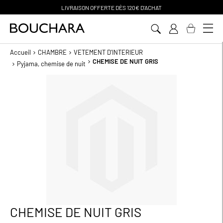
LIVRAISON OFFERTE D
ÈS 120€ D'ACHAT
Aller
au
contenu
Accueil
CHAMBRE
VETEMENT D'INTERIEUR
CHEMISE DE NUIT GRIS
Pyjama, chemise de nuit
Passer
à
la
fin
de
la
galerie
d’images
CHEMISE DE NUIT GRIS
Passer
au