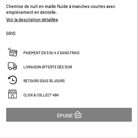
début
Chemise de nuit en maille fluide à manches courtes avec
de
empiècement en dentelle.
la
Voir la description détaillée
Galerie
d’images
GRIS
PAIEMENT EN 3 OU 4 X SANS FRAIS
LIVRAISON OFFERTE DÈS 120€
RETOURS SOUS 30 JOURS
CLICK & COLLECT 48H
ÉPUISÉ