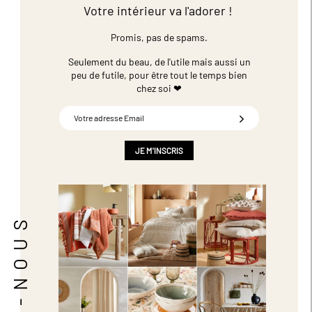
Votre intérieur va l'adorer !
Promis, pas de spams.
Seulement du beau, de l'utile mais aussi un
peu de futile,
pour être tout le temps bien
chez soi ❤
Inscription
à
notre
newsletter
JE M'INSCRIS
: