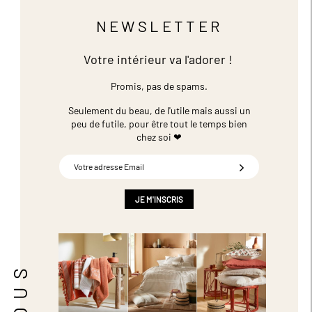
NEWSLETTER
Votre intérieur va l'adorer !
Promis, pas de spams.
Seulement du beau, de l'utile mais aussi un
peu de futile,
pour être tout le temps bien
chez soi ❤
Inscription
à
notre
newsletter
JE M'INSCRIS
: