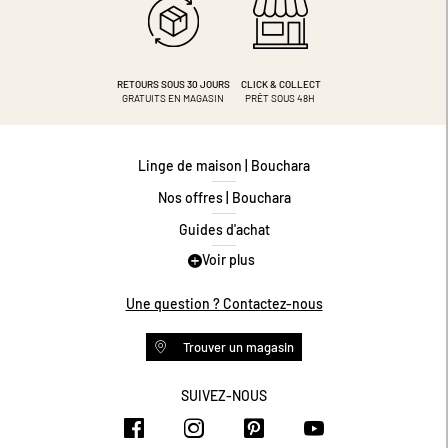
RETOURS SOUS 30 JOURS
CLICK & COLLECT
GRATUITS EN MAGASIN
PRÊT SOUS 48H
Linge de maison | Bouchara
Nos offres | Bouchara
Guides d'achat
Voir plus
Guide des tailles
Guide matières
Une question ? Contactez-nous
Questions les plus fréquentes
Trouver un magasin
Programme de fidélité
Conditions des offres
SUIVEZ-NOUS
https://www.facebook.com/bouchar
https://www.instagram.com/
https://www.pinteres
https://www.y
Livraison et retours