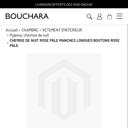
IVRAISON OFFERTE D
ÈS 120€ D'ACHAT
Aller
au
contenu
Accueil
CHAMBRE
VETEMENT D'INTERIEUR
Pyjama, chemise de nuit
CHEMISE DE NUIT ROSE PÂLE MANCHES LONGUES BOUTONS ROSE
PÂLE
Passer
à
la
fin
de
la
galerie
d’images