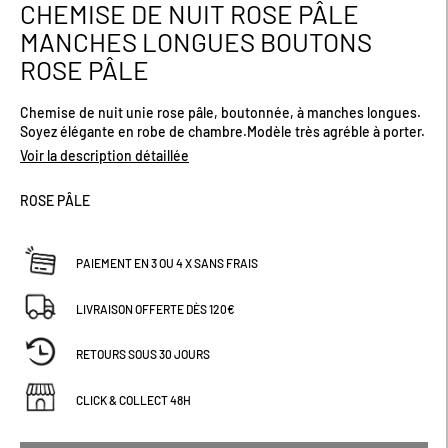
CHEMISE DE NUIT ROSE PÂLE
Passer
au
MANCHES LONGUES BOUTONS
début
ROSE PÂLE
de
la
Galerie
Chemise de nuit unie rose pâle, boutonnée, à manches longues.
d’images
Soyez élégante en robe de chambre.Modèle très agréble à porter.
Voir la description détaillée
ROSE PÂLE
PAIEMENT EN 3 OU 4 X SANS FRAIS
LIVRAISON OFFERTE DÈS 120€
RETOURS SOUS 30 JOURS
CLICK & COLLECT 48H