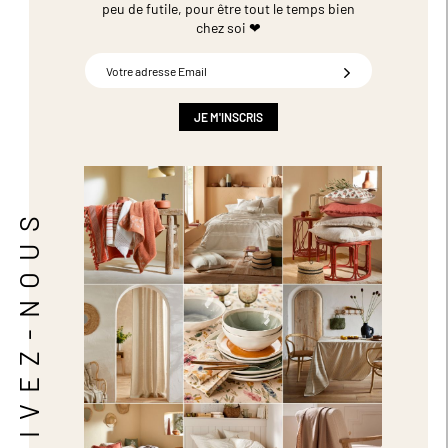
peu de futile,
pour être tout le temps bien
chez soi ❤
Inscription
à
notre
newsletter
JE M'INSCRIS
:
SUIVEZ-NOUS