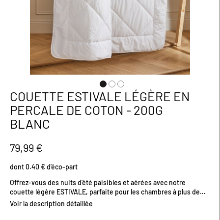
COUETTE ESTIVALE LÉGÈRE EN
Passer
au
PERCALE DE COTON - 200G
début
BLANC
de
la
Galerie
79,99 €
d’images
dont 0.40 € d'éco-part
Offrez-vous des nuits d’été paisibles et aérées avec notre
couette légère ESTIVALE, parfaite pour les chambres à plus de
22°. Son enveloppe en percale de coton 70 fils/cm² offre une
Voir la description détaillée
douceur exceptionnelle pour un confort optimal. Son garnissage
100% polyester recyclé, composé de fibres creuses siliconées