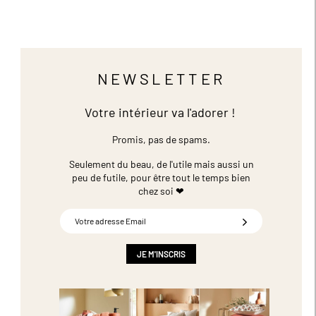
NEWSLETTER
Votre intérieur va l'adorer !
Promis, pas de spams.
Seulement du beau, de l'utile mais aussi un
peu de futile,
pour être tout le temps bien
chez soi ❤
Inscription
à
notre
newsletter
JE M'INSCRIS
: