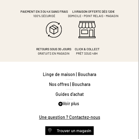
PAIEMENT EN 3 OU 4X
SANS FRAIS
LIVRAISON OFFERTE DÈS 120€
100% SÉCURISÉ
DOMICILE - POINT RELAIS - MAGASIN
RETOURS SOUS 30 JOURS
CLICK & COLLECT
GRATUITS EN MAGASIN
PRÊT SOUS 48H
Linge de maison | Bouchara
Nos offres | Bouchara
Guides d'achat
Voir plus
Guide des tailles
Guide matières
Une question ? Contactez-nous
Questions les plus fréquentes
Trouver un magasin
Programme de fidélité