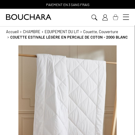
PAIEMENT EN 3 SANS FRAIS
Aller
au
contenu
Accueil
CHAMBRE
EQUIPEMENT DU LIT
Couette, Couverture
COUETTE ESTIVALE LÉGÈRE EN PERCALE DE COTON - 200G BLANC
Passer
à
la
fin
de
la
galerie
d’images