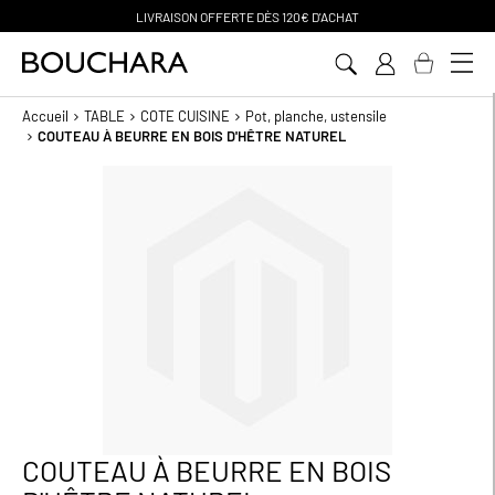
LIVRAISON OFFERTE D
ÈS 120€ D'ACHAT
Aller
au
contenu
Accueil
TABLE
COTE CUISINE
Pot, planche, ustensile
COUTEAU À BEURRE EN BOIS D'HÊTRE NATUREL
Passer
à
la
fin
de
la
galerie
d’images
COUTEAU À BEURRE EN BOIS
Passer
au