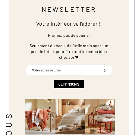
NEWSLETTER
Votre intérieur va l'adorer !
Promis, pas de spams.
Seulement du beau, de l'utile mais aussi un
peu de futile,
pour être tout le temps bien
chez soi ❤
Inscription
à
notre
newsletter
JE M'INSCRIS
: