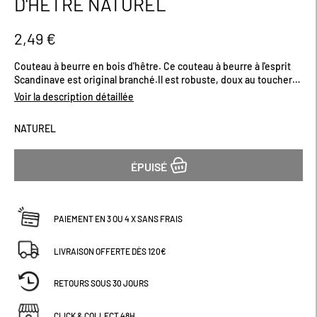
D'HÊTRE NATUREL
début
de
la
2,49 €
Galerie
d’images
Couteau à beurre en bois d'hêtre. Ce couteau à beurre à l'esprit
Scandinave est original branché.Il est robuste, doux au toucher
et très facile d'utilisation.Dimensions (cm) : H17,5
Voir la description détaillée
NATUREL
ÉPUISÉ
PAIEMENT EN 3 OU 4 X SANS FRAIS
LIVRAISON OFFERTE DÈS 120€
RETOURS SOUS 30 JOURS
CLICK & COLLECT 48H