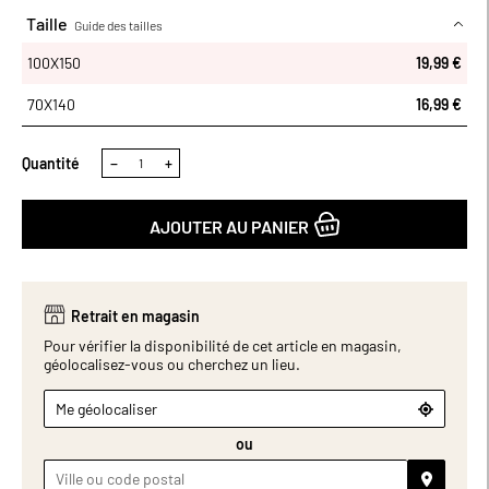
en deux formats : drap de bain 100x150 cm et drap de douche
Taille
Guide des tailles
70x140 cm.
100X150
100X150
19,99 €
70X140
16,99 €
Quantité
−
+
AJOUTER AU PANIER
Retrait en magasin
Pour vérifier la disponibilité de cet article en magasin,
géolocalisez-vous ou cherchez un lieu.
Me géolocaliser
ou