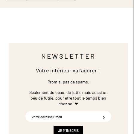
NEWSLETTER
Votre intérieur va l'adorer !
Promis, pas de spams.
Seulement du beau, de l'utile mais aussi un
peu de futile,
pour être tout le temps bien
chez soi ❤
Inscription
à
notre
newsletter
JE M'INSCRIS