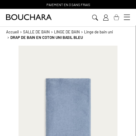
PAIEMENT EN 3 SANS FRAIS
Aller
au
contenu
Accueil
SALLE DE BAIN
LINGE DE BAIN
Linge de bain uni
DRAP DE BAIN EN COTON UNI BASIL BLEU
Passer
à
la
fin
de
la
galerie
d’images