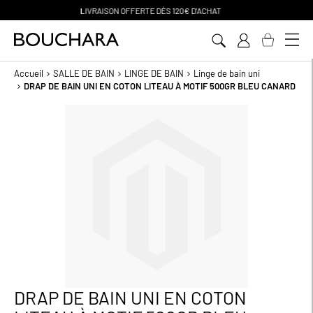
PAIEMENT EN 3 SANS FRAIS
Aller
au
contenu
Accueil
SALLE DE BAIN
LINGE DE BAIN
Linge de bain uni
DRAP DE BAIN UNI EN COTON LITEAU À MOTIF 500GR BLEU CANARD
Passer
à
la
fin
de
la
galerie
d’images
DRAP DE BAIN UNI EN COTON
Passer
au