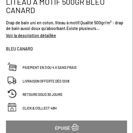
LITEAU À MOTIF 500GR BLEU
début
CANARD
de
la
Galerie
Drap de bain uni en coton, liteau à motif.Qualité 500gr/m² : drap
d’images
de bain aussi doux qu'absorbant.Existe plusieurs
coloris.Dimensions (cm) : H150 x L90
Voir la description détaillée
BLEU CANARD
PAIEMENT EN 3 OU 4 X SANS FRAIS
LIVRAISON OFFERTE DÈS 120€
RETOURS SOUS 30 JOURS
CLICK & COLLECT 48H
ÉPUISÉ