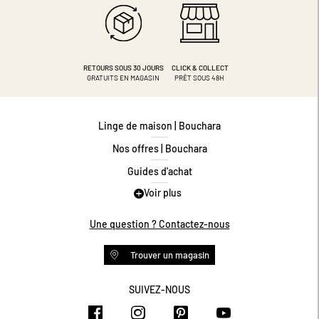
RETOURS SOUS 30 JOURS
CLICK & COLLECT
GRATUITS EN MAGASIN
PRÊT SOUS 48H
Linge de maison | Bouchara
Nos offres | Bouchara
Guides d'achat
Voir plus
Guide des tailles
Guide matières
Une question ? Contactez-nous
Questions les plus fréquentes
Trouver un magasin
Programme de fidélité
Conditions des offres
SUIVEZ-NOUS
https://www.facebook.com/bouchar
https://www.instagram.com/
https://www.pinteres
https://www.y
Livraison et retours