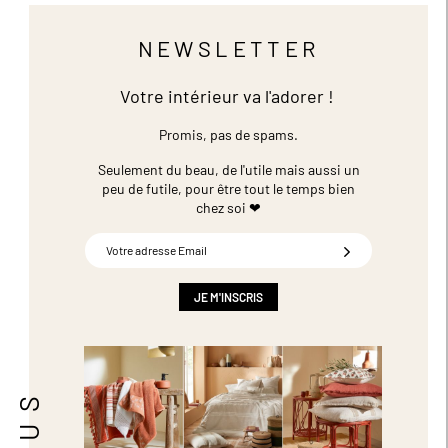
NEWSLETTER
Votre intérieur va l'adorer !
Promis, pas de spams.
Seulement du beau, de l'utile mais aussi un
peu de futile,
pour être tout le temps bien
chez soi ❤
Inscription
à
notre
newsletter
JE M'INSCRIS
: