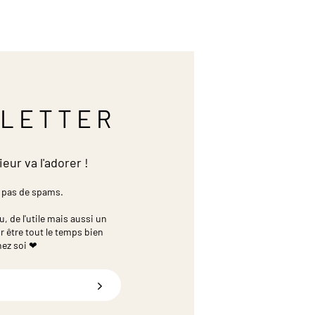
LETTER
ieur va l'adorer !
 pas de spams.
 de l'utile mais aussi un
r être tout le temps bien
hez soi ❤