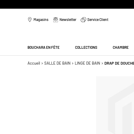
Aller
au
Magasins
Newsletter
Service Client
contenu
Menu
BOUCHARA EN FÊTE
COLLECTIONS
CHAMBRE
Accueil
SALLE DE BAIN
LINGE DE BAIN
DRAP DE DOUCHE
Passer
à
la
fin
de
la
galerie
d’images