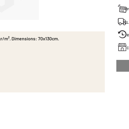
P
L
R
0gr/m². Dimensions: 70x130cm.
C