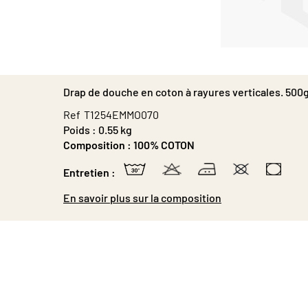
Passer
au
début
Drap de douche en coton à rayures verticales. 50
de
la
Ref
T1254EMMO070
Galerie
Poids :
0.55 kg
d’images
Composition :
100% COTON
Entretien :
En savoir plus sur la composition