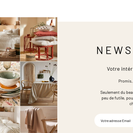
NEWS
Votre intér
Promis,
Seulement du beau,
peu de futile,
pou
c
Inscription
à
notre