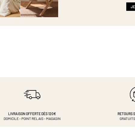
newsletter
:
JE
LIVRAISON OFFERTE DÈS 120€
RETOURS S
DOMICILE - POINT RELAIS - MAGASIN
GRATUITS