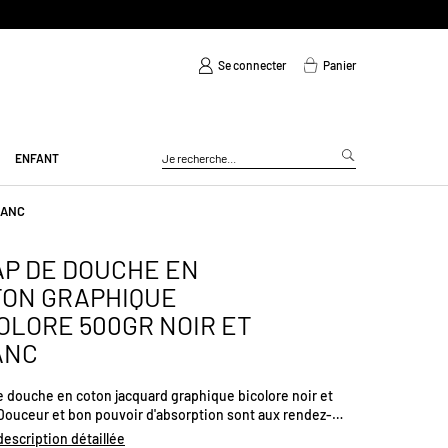
Se connecter
Panier
ENFANT
LANC
P DE DOUCHE EN
TON GRAPHIQUE
OLORE 500GR NOIR ET
ANC
e douche en coton jacquard graphique bicolore noir et
 Douceur et bon pouvoir d'absorption sont aux rendez-
 qualité de 500gr/m². Apportez une touche de
 description détaillée