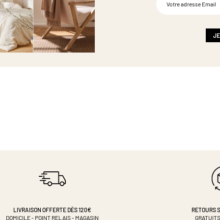
à
notre
newsletter
:
JE
LIVRAISON OFFERTE DÈS 120€
RETOURS S
DOMICILE - POINT RELAIS - MAGASIN
GRATUITS