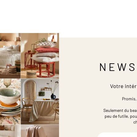
NEWS
Votre intér
Promis,
Seulement du beau,
peu de futile,
pou
c
Inscription