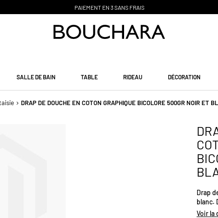
PAIEMENT EN 3 SANS FRAIS
SALLE DE BAIN
TABLE
RIDEAU
DÉCORATION
taisie
DRAP DE DOUCHE EN COTON GRAPHIQUE BICOLORE 500GR NOIR ET B
DRA
CO
BIC
BL
Drap d
blanc.
vous :
Voir la