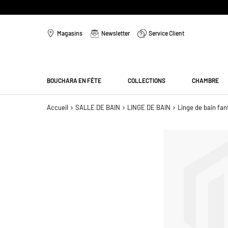
Aller
au
Magasins
Newsletter
Service Client
contenu
Menu
BOUCHARA EN FÊTE
COLLECTIONS
CHAMBRE
Accueil
SALLE DE BAIN
LINGE DE BAIN
Linge de bain fan
Passer
à
la
fin
de
la
galerie
d’images