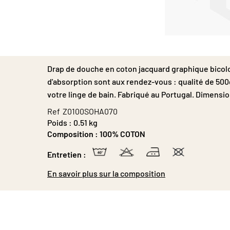
Passer
au
début
Drap de douche en coton jacquard graphique bicolo
de
la
d'absorption sont aux rendez-vous : qualité de 50
Galerie
votre linge de bain. Fabriqué au Portugal. Dimensio
d’images
Ref
Z0100SOHA070
Poids :
0.51 kg
Composition :
100% COTON
Entretien :
En savoir plus sur la composition