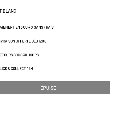
isme à votre linge de bain. Fabriqué au Portugal.
ions (cm) : H140 x L70
ET BLANC
AIEMENT EN 3 OU 4 X SANS FRAIS
IVRAISON OFFERTE DÈS 120€
ETOURS SOUS 30 JOURS
LICK & COLLECT 48H
ÉPUISÉ