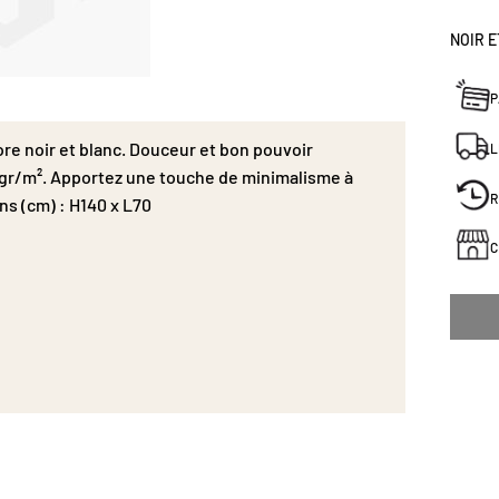
minimal
Dimens
NOIR 
P
re noir et blanc. Douceur et bon pouvoir
L
0gr/m². Apportez une touche de minimalisme à
R
ns (cm) : H140 x L70
C