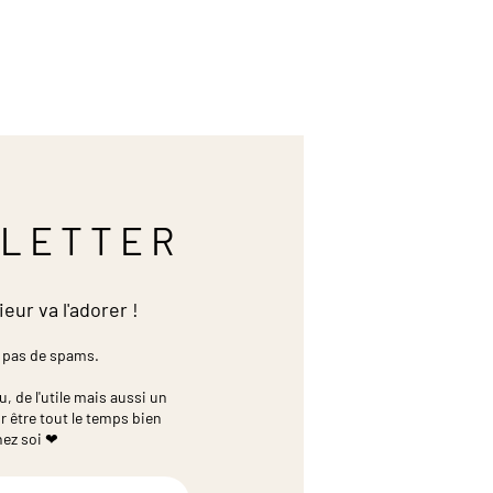
LETTER
ieur va l'adorer !
 pas de spams.
 de l'utile mais aussi un
r être tout le temps bien
hez soi ❤