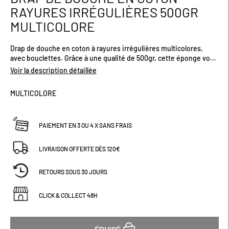
au
RAYURES IRRÉGULIÈRES 500GR
début
MULTICOLORE
de
la
Galerie
Drap de douche en coton à rayures irrégulières multicolores,
d’images
avec bouclettes. Grâce à une qualité de 500gr, cette éponge vous
offre un excellent pouvoir d'absorption en plus d'une extrème
Voir la description détaillée
douceur. Craquez pour son imprimé original. Dimensions (cm) :
H140 x L70
MULTICOLORE
PAIEMENT EN 3 OU 4 X SANS FRAIS
LIVRAISON OFFERTE DÈS 120€
RETOURS SOUS 30 JOURS
CLICK & COLLECT 48H