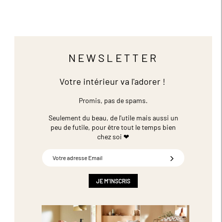
NEWSLETTER
Votre intérieur va l'adorer !
Promis, pas de spams.
Seulement du beau, de l'utile mais aussi un
peu de futile,
pour être tout le temps bien
chez soi ❤
Inscription
à
notre
newsletter
JE M'INSCRIS
: