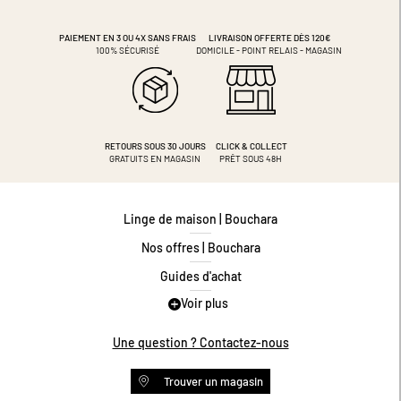
PAIEMENT EN 3 OU 4X
SANS FRAIS
LIVRAISON OFFERTE DÈS 120€
100% SÉCURISÉ
DOMICILE - POINT RELAIS - MAGASIN
RETOURS SOUS 30 JOURS
CLICK & COLLECT
GRATUITS EN MAGASIN
PRÊT SOUS 48H
Linge de maison | Bouchara
Nos offres | Bouchara
Guides d'achat
Voir plus
Guide des tailles
Guide matières
Une question ? Contactez-nous
Questions les plus fréquentes
Trouver un magasin
Programme de fidélité