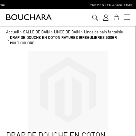
PAIEMENT EN 3 SANS FRAIS
Aller
au
contenu
Accueil
SALLE DE BAIN
LINGE DE BAIN
Linge de bain fantaisie
DRAP DE DOUCHE EN COTON RAYURES IRRÉGULIÈRES 500GR
MULTICOLORE
Passer
à
la
fin
de
la
galerie
d’images
DRAP DE DOUCHE EN COTON
Passer