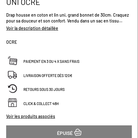
UNI OCRE
début
de
Drap housse en coton et lin uni, grand bonnet de 30cm. Craquez
la
pour sa douceur et son confort. Vendu dans un sac en tissu
Galerie
assorti, totebag. Plusieurs tailles et coloris disponibles.
d’images
Voir la description détaillée
OCRE
PAIEMENT EN 3 OU 4 X SANS FRAIS
LIVRAISON OFFERTE DÈS 120€
RETOURS SOUS 30 JOURS
CLICK & COLLECT 48H
Voir les produits associés
ÉPUISÉ