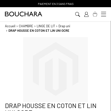
PAIEMENT EN 3 SANS FRAIS
Aller
au
contenu
Accueil
CHAMBRE
LINGE DE LIT
Drap uni
DRAP HOUSSE EN COTON ET LIN UNI OCRE
Passer
à
la
fin
de
la
galerie
d’images
DRAP HOUSSE EN COTON ET LIN
Passer
au