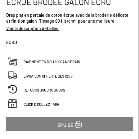
ÉCRUE BRODÉE GALON ECRU
début
de
Drap plat en percale de coton écrue avec de la broderie délicate
la
et finition galon. Tissage 80 fils/cm², pour une meilleure
Galerie
résistance. Offre confort et douceur. Existe plusieurs tailles.
d’images
Voir la description détaillée
ECRU
PAIEMENT EN 3 OU 4 X SANS FRAIS
LIVRAISON OFFERTE DÈS 120€
RETOURS SOUS 30 JOURS
CLICK & COLLECT 48H
ÉPUISÉ