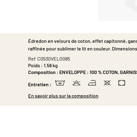
Passer
au
début
Édredon en velours de coton, effet capitonné, gans
de
la
raffinée pour sublimer le lit en couleur. Dimensions
Galerie
Ref
C0530VELO085
d’images
Poids :
1.58 kg
Composition :
ENVELOPPE : 100 % COTON, GARNIS
Entretien :
En savoir plus sur la composition