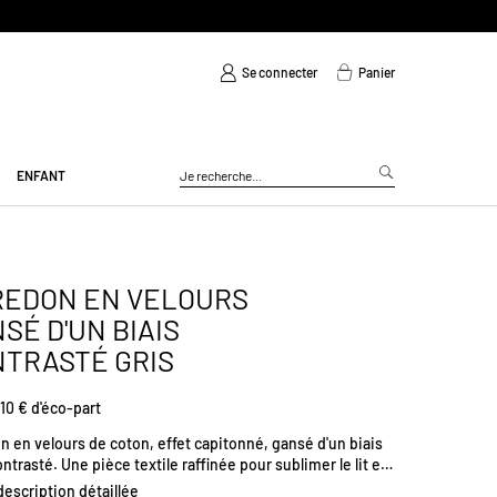
Se connecter
Panier
ENFANT
REDON EN VELOURS
SÉ D'UN BIAIS
TRASTÉ GRIS
10 € d'éco-part
 en velours de coton, effet capitonné, gansé d'un biais
ntrasté. Une pièce textile raffinée pour sublimer le lit en
r. Dimensions (cm) : H85 x L190
 description détaillée