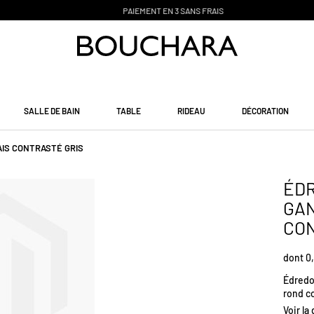
PAIEMENT EN 3 SANS FRAIS
SALLE DE BAIN
TABLE
RIDEAU
DÉCORATION
AIS CONTRASTÉ GRIS
ÉD
GAN
CON
dont 0,
Édredon
rond co
couleu
Voir la