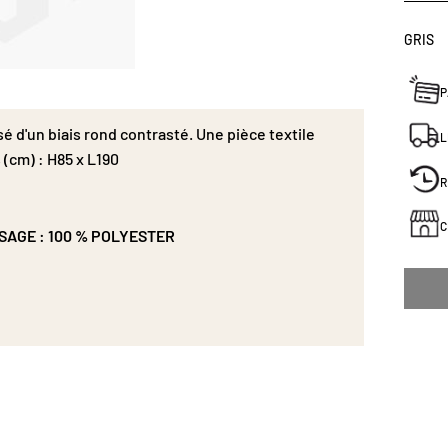
GRIS
P
é d'un biais rond contrasté. Une pièce textile
L
 (cm) : H85 x L190
R
C
SAGE : 100 % POLYESTER