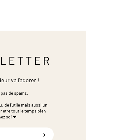
LETTER
ieur va l'adorer !
 pas de spams.
 de l'utile mais aussi un
r être tout le temps bien
hez soi ❤