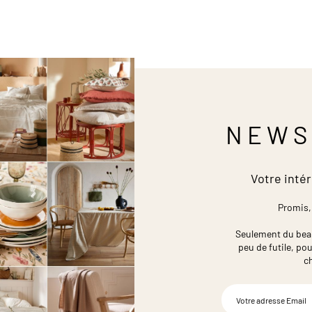
NEWS
Votre intér
Promis,
Seulement du beau,
peu de futile,
pou
c
Inscription
à