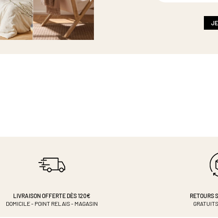
notre
newsletter
:
JE
LIVRAISON OFFERTE DÈS 120€
RETOURS S
DOMICILE - POINT RELAIS - MAGASIN
GRATUITS