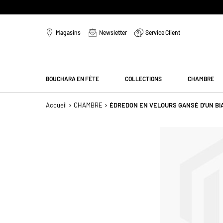
Aller
au
Magasins
Newsletter
Service Client
contenu
Menu
BOUCHARA EN FÊTE
COLLECTIONS
CHAMBRE
Accueil
CHAMBRE
ÉDREDON EN VELOURS GANSÉ D'UN BI
Passer
à
la
fin
de
la
galerie
d’images