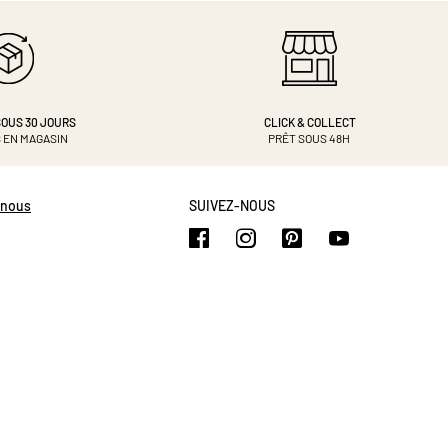
OUS 30 JOURS
CLICK & COLLECT
 EN MAGASIN
PRÊT SOUS 48H
-nous
SUIVEZ-NOUS
https://www.facebook.com/b
https://www.instagram.
https://www.pinte
https://www.