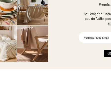
Promis,
Seulement du beau,
peu de futile,
pou
c
Inscription
à
notre
newsletter
:
JE