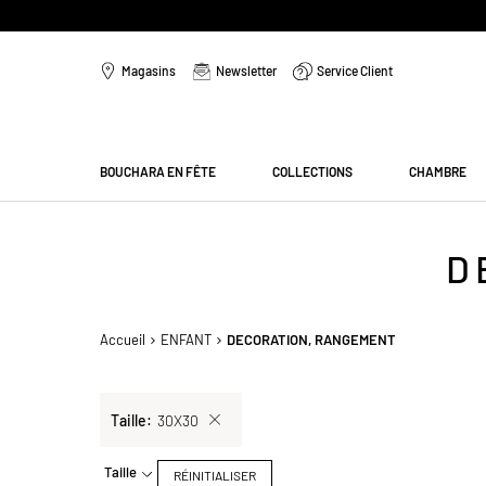
Aller
au
Magasins
Newsletter
Service Client
contenu
Menu
BOUCHARA EN FÊTE
COLLECTIONS
CHAMBRE
D
Accueil
ENFANT
DECORATION, RANGEMENT
Sélection
Taille
30X30
actuelle
Taille
RÉINITIALISER