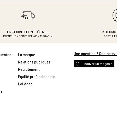
LIVRAISON OFFERTE DÈS 120€
RETOURS S
DOMICILE - POINT RELAIS - MAGASIN
GRATUITS
Une question ? Contactez
quentes
La marque
Relations publiques
Trouver un magasin
Recrutement
Egalité professionnelle
Loi Agec
ue