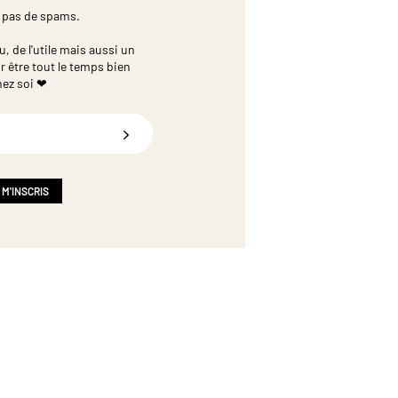
 pas de spams.
 de l'utile mais aussi un
r être tout le temps bien
hez soi ❤
 M'INSCRIS