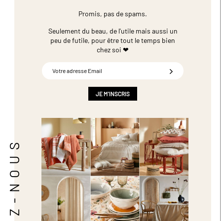
Promis, pas de spams.
Seulement du beau, de l'utile mais aussi un
peu de futile,
pour être tout le temps bien
chez soi ❤
Inscription
à
notre
newsletter
JE M'INSCRIS
:
SUIVEZ-NOUS