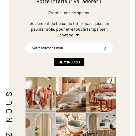
Votre intérieur va l'adorer !
Promis, pas de spams.
Seulement du beau, de l'utile mais aussi un
peu de futile,
pour être tout le temps bien
chez soi ❤
Inscription
à
notre
newsletter
JE M'INSCRIS
:
SUIVEZ-NOUS