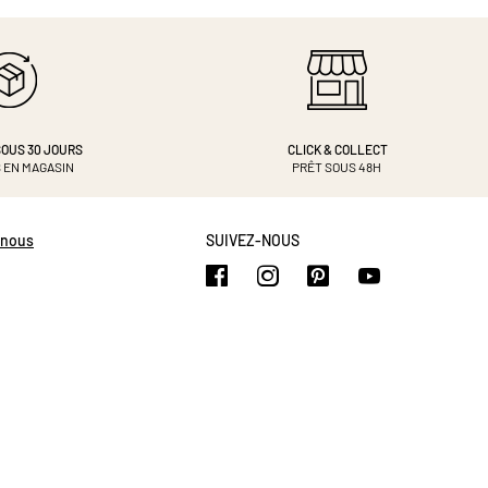
OUS 30 JOURS
CLICK & COLLECT
 EN MAGASIN
PRÊT SOUS 48H
-nous
SUIVEZ-NOUS
https://www.facebook.com/b
https://www.instagram.
https://www.pinte
https://www.