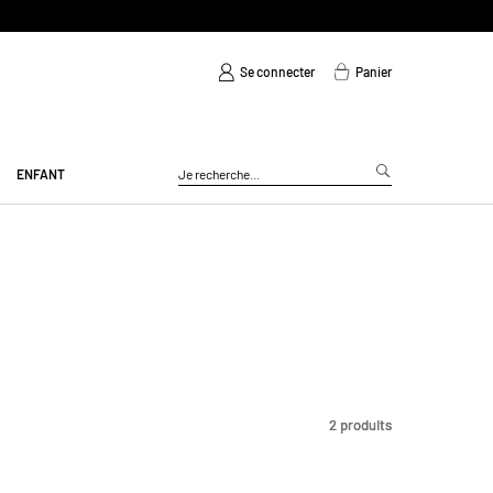
Se connecter
Panier
ENFANT
2
2
produits
produits