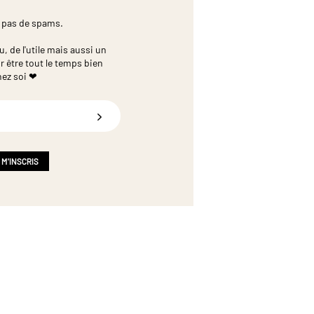
 pas de spams.
 de l'utile mais aussi un
r être tout le temps bien
hez soi ❤
 M'INSCRIS