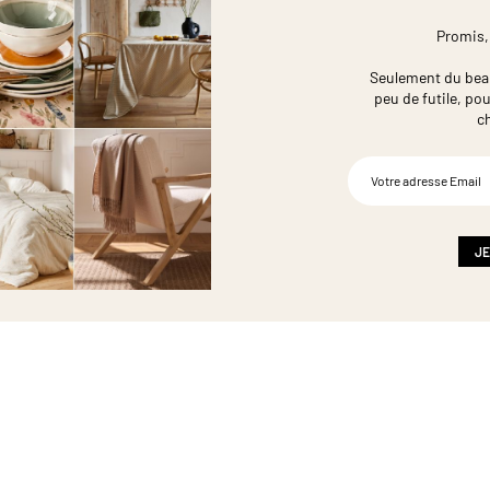
Promis,
Seulement du beau,
peu de futile,
pou
c
Inscription
à
notre
newsletter
:
JE