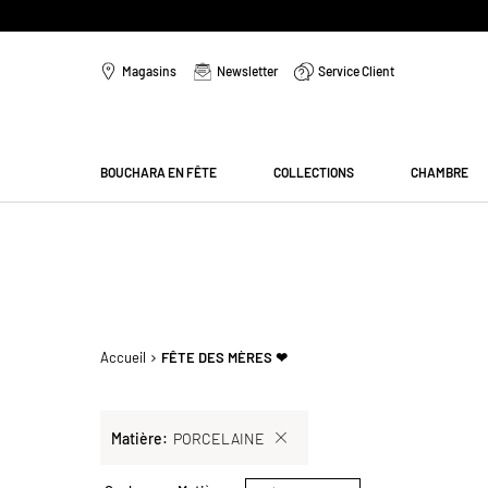
Aller
au
Magasins
Newsletter
Service Client
contenu
Menu
BOUCHARA EN FÊTE
COLLECTIONS
CHAMBRE
Accueil
FÊTE DES MÈRES ❤
Sélection
Matière
PORCELAINE
actuelle