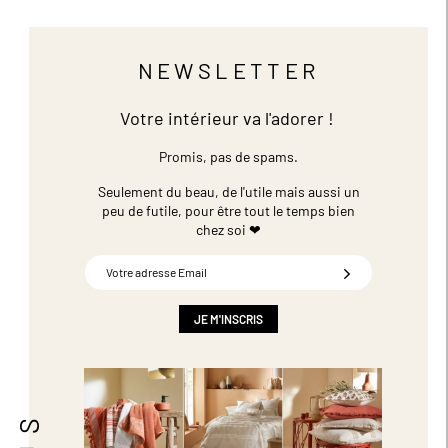
NEWSLETTER
Votre intérieur va l'adorer !
Promis, pas de spams.
Seulement du beau, de l'utile mais aussi un
peu de futile,
pour être tout le temps bien
chez soi ❤
Inscription
à
notre
newsletter
JE M'INSCRIS
: