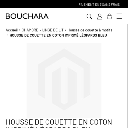
PAIEMENT EN 3 SANS FRAIS
Aller
au
contenu
Accueil
CHAMBRE
LINGE DE LIT
Housse de couette à motifs
HOUSSE DE COUETTE EN COTON IMPRIMÉ LÉOPARDS BLEU
Passer
à
la
fin
de
la
galerie
d’images
HOUSSE DE COUETTE EN COTON
Passer
au