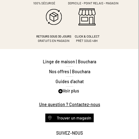
100% SÉCURISÉ
DOMICILE - POINT RELAIS - MAGASIN
RETOURS SOUS 30 JOURS
CLICK & COLLECT
GRATUITS EN MAGASIN
PRÊT SOUS 48H
Linge de maison | Bouchara
Nos offres | Bouchara
Guides d'achat
Voir plus
Guide des tailles
Guide matières
Une question ? Contactez-nous
Questions les plus fréquentes
Trouver un magasin
Programme de fidélité
Conditions des offres
SUIVEZ-NOUS
https://www.facebook.com/bouchar
https://www.instagram.com/
https://www.pinteres
https://www.y