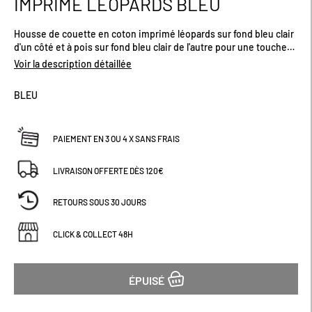
IMPRIMÉ LÉOPARDS BLEU
début
de
Housse de couette en coton imprimé léopards sur fond bleu clair
la
d'un côté et à pois sur fond bleu clair de l'autre pour une touche
Galerie
jungle et moderne. Rabat pour border facilement le bas de votre
d’images
Voir la description détaillée
lit. Qualité 57 fils/cm², offre confort et résistance. Plusieurs tailles
disponibles.
BLEU
PAIEMENT EN 3 OU 4 X SANS FRAIS
LIVRAISON OFFERTE DÈS 120€
RETOURS SOUS 30 JOURS
CLICK & COLLECT 48H
ÉPUISÉ