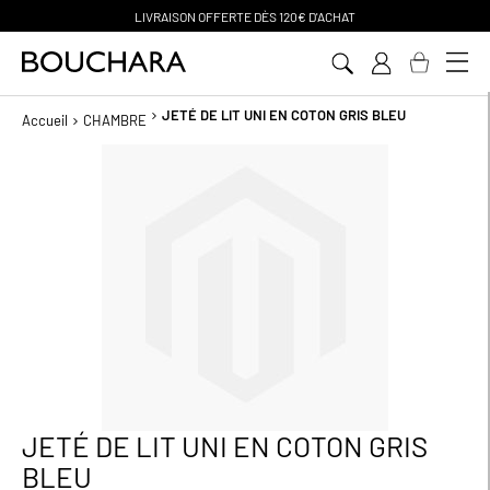
PAIEMENT EN 3 SANS FRAIS
Aller
au
contenu
JETÉ DE LIT UNI EN COTON GRIS BLEU
Accueil
CHAMBRE
Passer
à
la
fin
de
la
galerie
d’images
JETÉ DE LIT UNI EN COTON GRIS
Passer
au
BLEU
début