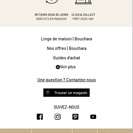
RETOURS SOUS 30 JOURS
CLICK & COLLECT
GRATUITS EN MAGASIN
PRÊT SOUS 48H
Linge de maison | Bouchara
Nos offres | Bouchara
Guides d'achat
Voir plus
Guide des tailles
Guide matières
Une question ? Contactez-nous
Questions les plus fréquentes
Trouver un magasin
Programme de fidélité
Conditions des offres
SUIVEZ-NOUS
https://www.facebook.com/bouchar
https://www.instagram.com/
https://www.pinteres
https://www.y
Livraison et retours
Espace professionnel