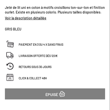
de
Jeté de lit uni en coton à motifs croisillons ton-sur-ton et finition
la
Galerie
ourlet. Existe en plusieurs coloris. Plusieurs tailles disponibles.
d’images
Voir la description détaillée
GRIS BLEU
PAIEMENT EN 3 OU 4 X SANS FRAIS
LIVRAISON OFFERTE DÈS 120€
RETOURS SOUS 30 JOURS
CLICK & COLLECT 48H
ÉPUISÉ