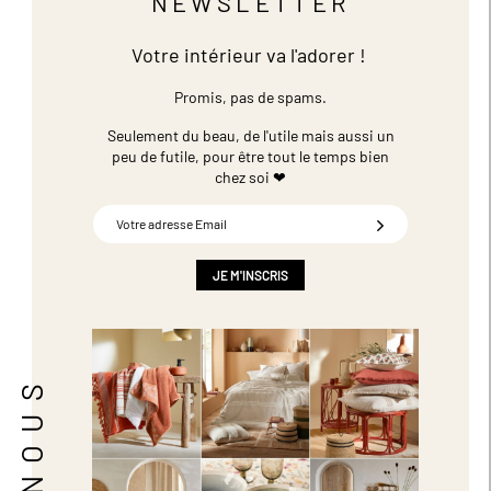
NEWSLETTER
Votre intérieur va l'adorer !
Promis, pas de spams.
Seulement du beau, de l'utile mais aussi un
peu de futile,
pour être tout le temps bien
chez soi ❤
Inscription
à
notre
newsletter
JE M'INSCRIS
: