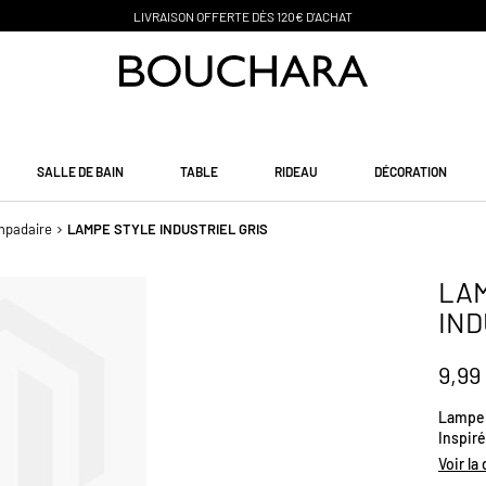
PAIEMENT EN 3 SANS FRAIS
SALLE DE BAIN
TABLE
RIDEAU
DÉCORATION
mpadaire
LAMPE STYLE INDUSTRIEL GRIS
LA
IND
9,99
Lampe 
Inspiré
socle 
Voir la
avec de