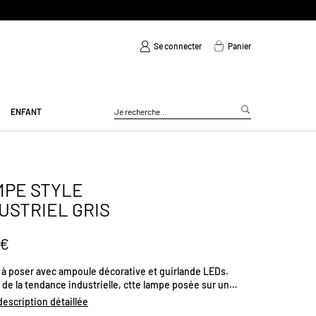
Se connecter
Panier
ENFANT
MPE STYLE
USTRIEL GRIS
 €
à poser avec ampoule décorative et guirlande LEDs.
 de la tendance industrielle, ctte lampe posée sur un
carré en ciment apporte un éclairage tamisé.Fonctionne
 description détaillée
s piles LR3 de 1.5V non fournies.