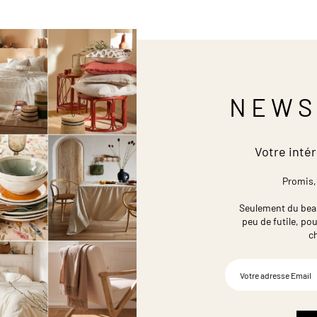
NEWS
Votre intér
Promis,
Seulement du beau,
peu de futile,
pou
c
Inscription
à
notre
newsletter