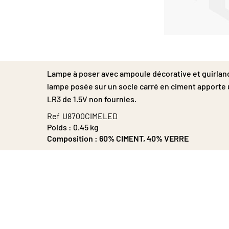
Passer
au
début
de
Lampe à poser avec ampoule décorative et guirlande
la
lampe posée sur un socle carré en ciment apporte 
Galerie
d’images
LR3 de 1.5V non fournies.
Ref
U8700CIMELED
Poids :
0.45 kg
Composition :
60% CIMENT, 40% VERRE