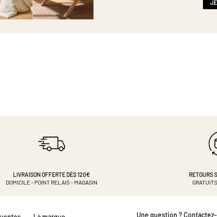
:
JE
LIVRAISON OFFERTE DÈS 120€
RETOURS S
DOMICILE - POINT RELAIS - MAGASIN
GRATUITS
Une question ? Contactez
quentes
La marque