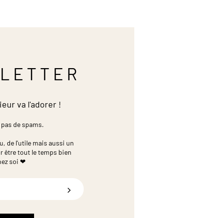
LETTER
ieur va l'adorer !
 pas de spams.
 de l'utile mais aussi un
r être tout le temps bien
hez soi ❤