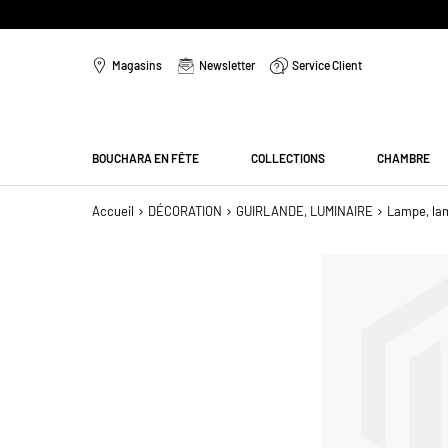
Aller
au
Magasins
Newsletter
Service Client
contenu
Menu
BOUCHARA EN FÊTE
COLLECTIONS
CHAMBRE
Accueil
DÉCORATION
GUIRLANDE, LUMINAIRE
Lampe, la
Passer
à
la
fin
de
la
galerie
d’images