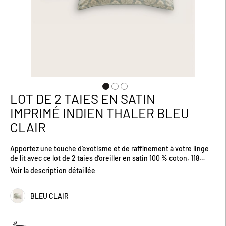
LOT DE 2 TAIES EN SATIN
Passer
au
IMPRIMÉ INDIEN THALER BLEU
début
CLAIR
de
la
Galerie
Apportez une touche d’exotisme et de raffinement à votre linge
d’images
de lit avec ce lot de 2 taies d’oreiller en satin 100 % coton, 118
fils/cm². Le motif floral traditionnel indien sur le devant, riche en
Voir la description détaillée
détails et en finesse, évoque un charme authentique, tandis que
le revers à fleurettes crée un contraste délicat et poétique. Leur
BLEU CLAIR
texture douce, lisse et subtilement satinée offre un confort haut
de gamme, idéal pour des nuits paisibles. La finition passepoil
uni encadre chaque taie avec élégance et souligne leur allure
soignée. Certifiées OEKO-TEX®, elles respectent votre peau et