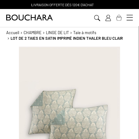
PAIEMENT EN 3 SANS FRAIS
Aller
au
contenu
Accueil
CHAMBRE
LINGE DE LIT
Taie à motifs
LOT DE 2 TAIES EN SATIN IMPRIMÉ INDIEN THALER BLEU CLAIR
Passer
à
la
fin
de
la
galerie
d’images