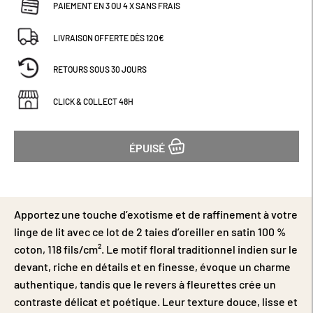
PAIEMENT EN 3 OU 4 X SANS FRAIS
l’environnement. À associer avec la housse de couette
coordonnée pour une parure harmonieuse et chaleureuse.
LIVRAISON OFFERTE DÈS 120€
Disponibles en formats carré 63x63 cm et rectangulaire 50x70 cm.
RETOURS SOUS 30 JOURS
CLICK & COLLECT 48H
ÉPUISÉ
Apportez une touche d’exotisme et de raffinement à votre
linge de lit avec ce lot de 2 taies d’oreiller en satin 100 %
coton, 118 fils/cm². Le motif floral traditionnel indien sur le
devant, riche en détails et en finesse, évoque un charme
authentique, tandis que le revers à fleurettes crée un
contraste délicat et poétique. Leur texture douce, lisse et