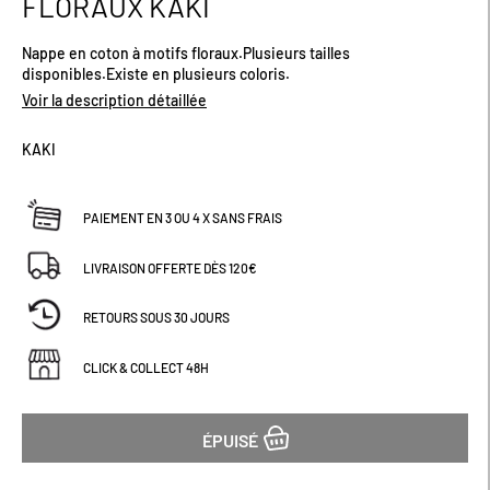
FLORAUX KAKI
début
de
Nappe en coton à motifs floraux.Plusieurs tailles
la
disponibles.Existe en plusieurs coloris.
Galerie
d’images
Voir la description détaillée
KAKI
PAIEMENT EN 3 OU 4 X SANS FRAIS
LIVRAISON OFFERTE DÈS 120€
RETOURS SOUS 30 JOURS
CLICK & COLLECT 48H
ÉPUISÉ