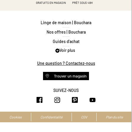
GRATUITS EN MAGASIN
PRÊT SOUS 48H
Linge de maison | Bouchara
Nos offres | Bouchara
Guides d'achat
Voir plus
Guide des tailles
Guide matières
Une question ? Contactez-nous
Questions les plus fréquentes
Trouver un magasin
Programme de fidélité
Conditions des offres
SUIVEZ-NOUS
https://www.facebook.com/bouchar
https://www.instagram.com/
https://www.pinteres
https://www.y
Livraison et retours
Espace professionnel
Accessibilité numérique
Cookies
Confidentialité
CGV
Plan du site
La marque