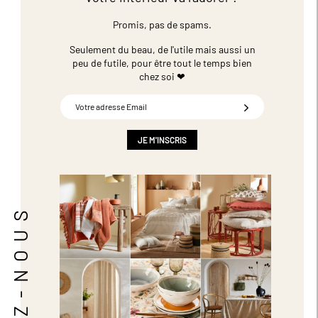
Promis, pas de spams.
Seulement du beau, de l'utile mais aussi un
peu de futile,
pour être tout le temps bien
chez soi ❤
Inscription
à
notre
newsletter
JE M'INSCRIS
:
SUIVEZ-NOUS