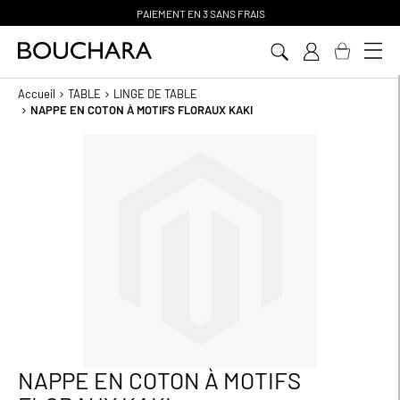
PAIEMENT EN 3 SANS FRAIS
Aller
au
contenu
Accueil
TABLE
LINGE DE TABLE
NAPPE EN COTON À MOTIFS FLORAUX KAKI
Passer
à
la
fin
de
la
galerie
d’images
NAPPE EN COTON À MOTIFS
Passer
au