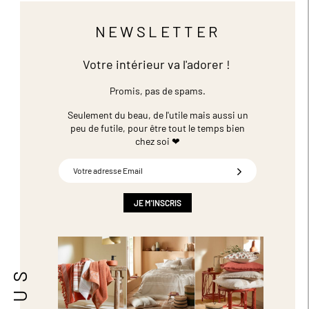
NEWSLETTER
Votre intérieur va l'adorer !
Promis, pas de spams.
Seulement du beau, de l'utile mais aussi un
peu de futile,
pour être tout le temps bien
chez soi ❤
Inscription
à
notre
newsletter
JE M'INSCRIS
: