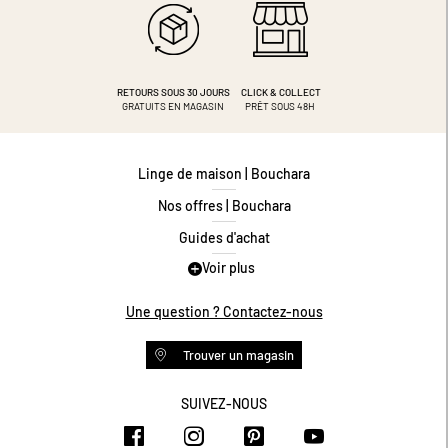
RETOURS SOUS 30 JOURS
CLICK & COLLECT
GRATUITS EN MAGASIN
PRÊT SOUS 48H
Linge de maison | Bouchara
Nos offres | Bouchara
Guides d'achat
Voir plus
Guide des tailles
Guide matières
Une question ? Contactez-nous
Questions les plus fréquentes
Trouver un magasin
Programme de fidélité
Conditions des offres
SUIVEZ-NOUS
https://www.facebook.com/bouchar
https://www.instagram.com/
https://www.pinteres
https://www.y
Livraison et retours