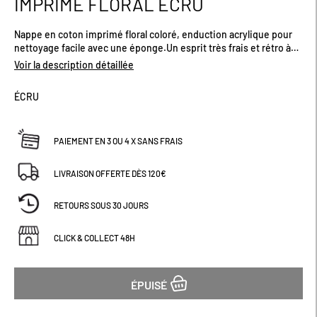
IMPRIMÉ FLORAL ÉCRU
début
de
Nappe en coton imprimé floral coloré, enduction acrylique pour
la
nettoyage facile avec une éponge.Un esprit très frais et rétro à
Galerie
adopter dans votre salle à manger ou votre cuisine.Plusieurs
d’images
Voir la description détaillée
tailles disponibles.
ÉCRU
PAIEMENT EN 3 OU 4 X SANS FRAIS
LIVRAISON OFFERTE DÈS 120€
RETOURS SOUS 30 JOURS
CLICK & COLLECT 48H
ÉPUISÉ