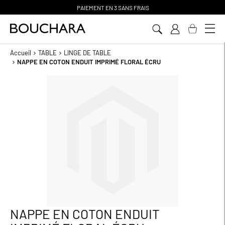
PAIEMENT EN 3 SANS FRAIS
Aller
au
contenu
Accueil
TABLE
LINGE DE TABLE
NAPPE EN COTON ENDUIT IMPRIMÉ FLORAL ÉCRU
Passer
à
la
fin
de
la
galerie
d’images
NAPPE EN COTON ENDUIT
Passer
au