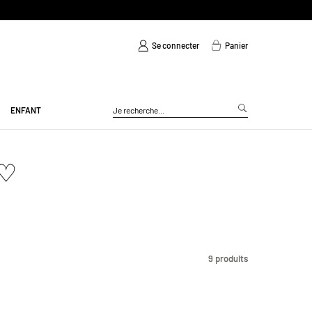
Se connecter
Panier
ENFANT
 ♡
9
9
produits
produits