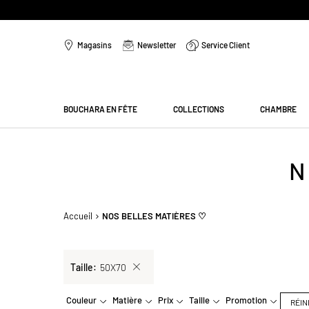
Aller
au
Magasins
Newsletter
Service Client
contenu
Menu
BOUCHARA EN FÊTE
COLLECTIONS
CHAMBRE
N
Accueil
NOS BELLES MATIÈRES ♡
Sélection
Taille
50X70
actuelle
Couleur
Matière
Prix
Taille
Promotion
RÉIN