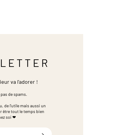
LETTER
ieur va l'adorer !
 pas de spams.
 de l'utile mais aussi un
r être tout le temps bien
hez soi ❤