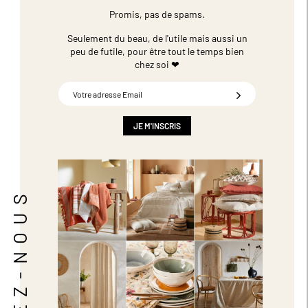
Promis, pas de spams.
Seulement du beau, de l'utile mais aussi un
peu de futile,
pour être tout le temps bien
chez soi ❤
Inscription
à
notre
newsletter
JE M'INSCRIS
:
SUIVEZ-NOUS