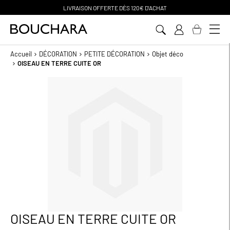
PAIEMENT EN 3 SANS FRAIS
Aller
au
contenu
Accueil
DÉCORATION
PETITE DÉCORATION
Objet déco
OISEAU EN TERRE CUITE OR
Passer
à
la
fin
de
la
galerie
d’images
OISEAU EN TERRE CUITE OR
Passer
au