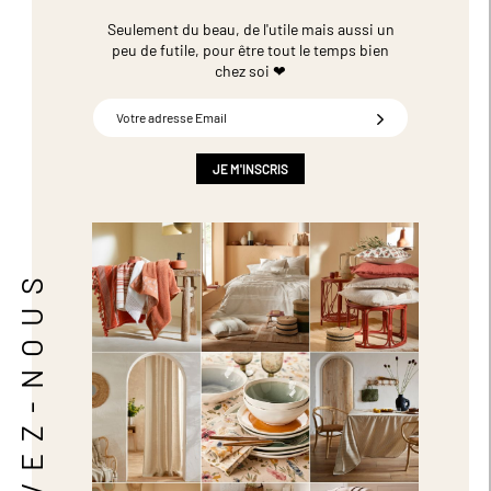
Seulement du beau, de l'utile mais aussi un
peu de futile,
pour être tout le temps bien
chez soi ❤
Inscription
à
notre
newsletter
JE M'INSCRIS
:
SUIVEZ-NOUS