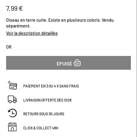
début
7,99 €
de
la
Oiseau en terre cuite. Existe en plusiieurs coloris. Vendu
Galerie
séparément.
d’images
Voir la description détaillée
OR
ÉPUISÉ
PAIEMENT EN 3 OU 4 X SANS FRAIS
LIVRAISON OFFERTE DÈS 120€
RETOURS SOUS 30 JOURS
CLICK & COLLECT 48H