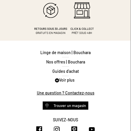
RETOURS SOUS 30 JOURS
CLICK & COLLECT
GRATUITS EN MAGASIN
PRÊT SOUS 48H
Linge de maison | Bouchara
Nos offres | Bouchara
Guides d'achat
Voir plus
Guide des tailles
Guide matières
Une question ? Contactez-nous
Questions les plus fréquentes
Trouver un magasin
Programme de fidélité
Conditions des offres
SUIVEZ-NOUS
https://www.facebook.com/bouchar
https://www.instagram.com/
https://www.pinteres
https://www.y
Livraison et retours