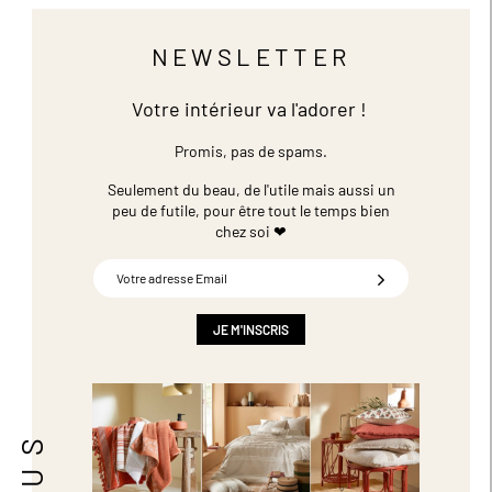
NEWSLETTER
Votre intérieur va l'adorer !
Promis, pas de spams.
Seulement du beau, de l'utile mais aussi un
peu de futile,
pour être tout le temps bien
chez soi ❤
Inscription
à
notre
newsletter
JE M'INSCRIS
: