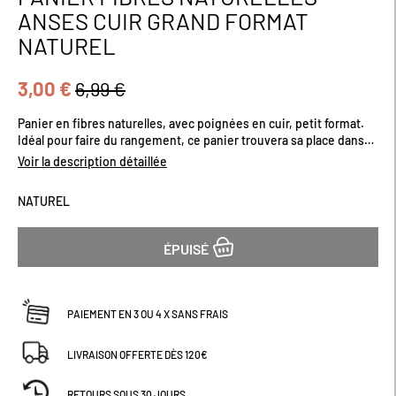
au
ANSES CUIR GRAND FORMAT
début
NATUREL
de
la
Galerie
3,00 €
6,99 €
d’images
Panier en fibres naturelles, avec poignées en cuir, petit format.
Idéal pour faire du rangement, ce panier trouvera sa place dans
votre salon, votre bureau ou votre chambre. Dimensions (cm) :
Voir la description détaillée
H14.5 x L16 x P16
NATUREL
ÉPUISÉ
PAIEMENT EN 3 OU 4 X SANS FRAIS
LIVRAISON OFFERTE DÈS 120€
RETOURS SOUS 30 JOURS