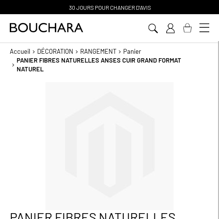
30 JOURS POUR CHANGER D'AVIS
Aller
au
contenu
Accueil
DÉCORATION
RANGEMENT
Panier
PANIER FIBRES NATURELLES ANSES CUIR GRAND FORMAT
NATUREL
Passer
à
la
fin
de
la
galerie
d’images
PANIER FIBRES NATURELLES
Passer