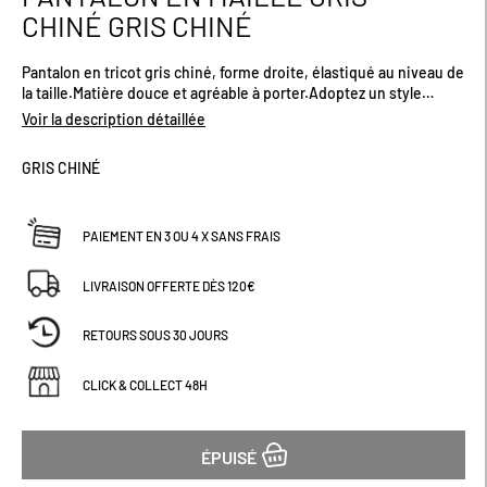
au
CHINÉ GRIS CHINÉ
début
de
Pantalon en tricot gris chiné, forme droite, élastiqué au niveau de
la
la taille.Matière douce et agréable à porter.Adoptez un style
Galerie
branché et cocooning dans votre intérieur.Débardeur et
d’images
Voir la description détaillée
chaussons vendus séparément.
GRIS CHINÉ
PAIEMENT EN 3 OU 4 X SANS FRAIS
LIVRAISON OFFERTE DÈS 120€
RETOURS SOUS 30 JOURS
CLICK & COLLECT 48H
ÉPUISÉ