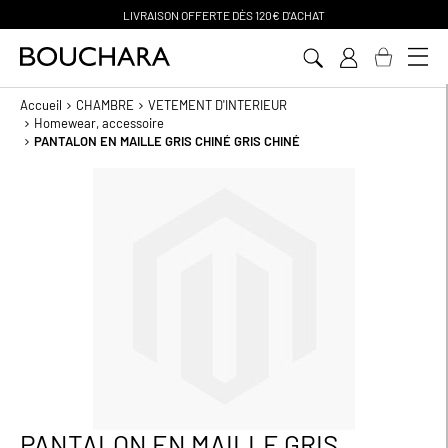
CHAT
PAIEMENT EN 3 SANS FRAIS
Aller
au
contenu
Accueil
CHAMBRE
VETEMENT D'INTERIEUR
Homewear, accessoire
PANTALON EN MAILLE GRIS CHINÉ GRIS CHINÉ
Passer
à
la
fin
de
la
galerie
d’images
PANTALON EN MAILLE GRIS
Passer