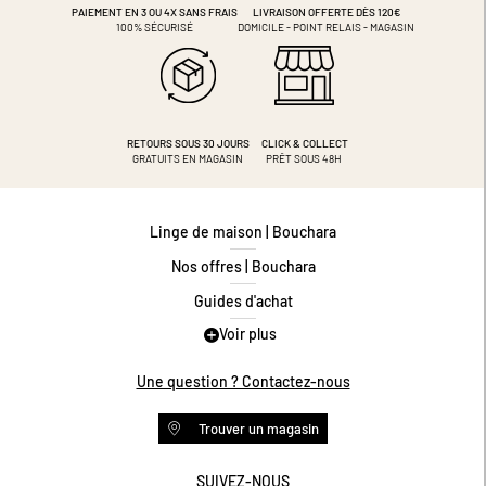
PAIEMENT EN 3 OU 4X
SANS FRAIS
LIVRAISON OFFERTE DÈS 120€
100% SÉCURISÉ
DOMICILE - POINT RELAIS - MAGASIN
RETOURS SOUS 30 JOURS
CLICK & COLLECT
GRATUITS EN MAGASIN
PRÊT SOUS 48H
Linge de maison | Bouchara
Nos offres | Bouchara
Guides d'achat
Voir plus
Guide des tailles
Guide matières
Une question ? Contactez-nous
Questions les plus fréquentes
Trouver un magasin
Programme de fidélité
Conditions des offres
SUIVEZ-NOUS