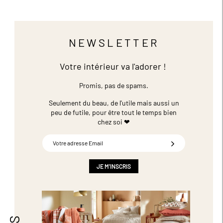
NEWSLETTER
Votre intérieur va l'adorer !
Promis, pas de spams.
Seulement du beau, de l'utile mais aussi un
peu de futile,
pour être tout le temps bien
chez soi ❤
Inscription
à
notre
newsletter
JE M'INSCRIS
: