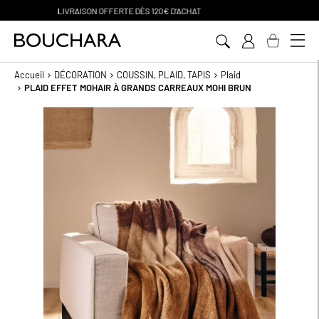
PAIEMENT EN 3 SANS FRAIS
Aller
au
contenu
Accueil
DÉCORATION
COUSSIN, PLAID, TAPIS
Plaid
PLAID EFFET MOHAIR À GRANDS CARREAUX MOHI BRUN
Passer
à
la
fin
de
la
galerie
d’images