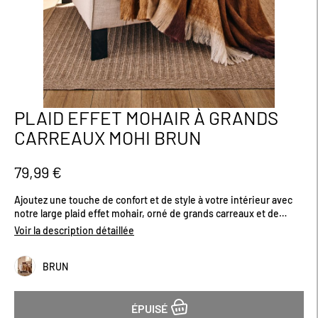
PLAID EFFET MOHAIR À GRANDS
Passer
au
CARREAUX MOHI BRUN
début
de
la
79,99 €
Galerie
d’images
Ajoutez une touche de confort et de style à votre intérieur avec
notre large plaid effet mohair, orné de grands carreaux et de
délicates franges. Parfait pour vous envelopper lors de vos
Voir la description détaillée
soirées cocooning ou pour apporter une note chaleureuse à
votre canapé ou votre lit. Vous serez séduit par sa douceur
BRUN
exceptionnelle qui invite à la détente, tout en apportant une
esthétique moderne et élégante à votre décoration. Contient de
la laine. Existe en plusieurs coloris. Dimensions (cm) : H240 x
L180
ÉPUISÉ