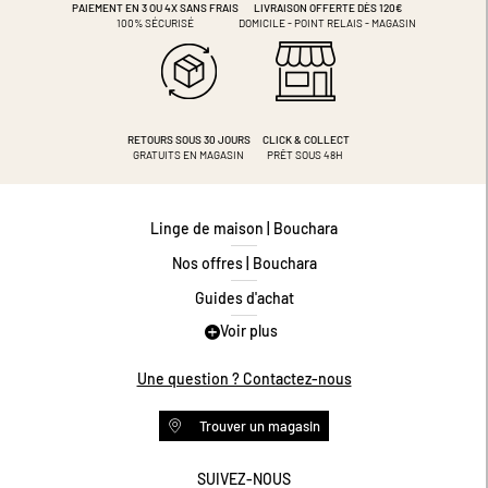
PAIEMENT EN 3 OU 4X
SANS FRAIS
LIVRAISON OFFERTE DÈS 120€
100% SÉCURISÉ
DOMICILE - POINT RELAIS - MAGASIN
RETOURS SOUS 30 JOURS
CLICK & COLLECT
GRATUITS EN MAGASIN
PRÊT SOUS 48H
Linge de maison | Bouchara
Nos offres | Bouchara
Guides d'achat
Voir plus
Guide des tailles
Guide matières
Une question ? Contactez-nous
Questions les plus fréquentes
Trouver un magasin
Programme de fidélité
Conditions des offres
SUIVEZ-NOUS