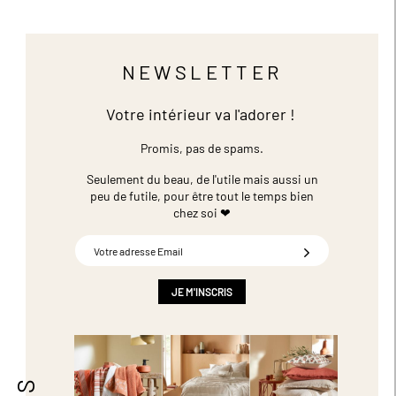
NEWSLETTER
Votre intérieur va l'adorer !
Promis, pas de spams.
Seulement du beau, de l'utile mais aussi un
peu de futile,
pour être tout le temps bien
chez soi ❤
Inscription
à
notre
newsletter
JE M'INSCRIS
: