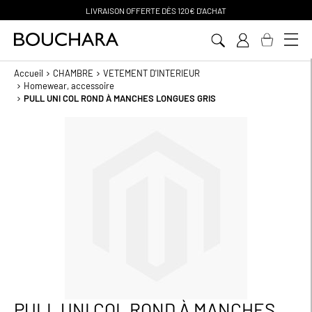
LIVRAISON OFFERTE D
ÈS 120€ D'ACHAT
Aller
au
contenu
Accueil
CHAMBRE
VETEMENT D'INTERIEUR
Homewear, accessoire
PULL UNI COL ROND À MANCHES LONGUES GRIS
Passer
à
la
fin
de
la
galerie
d’images
PULL UNI COL ROND À MANCHES
Passer