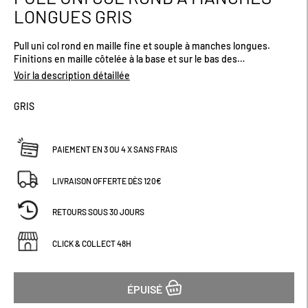
au
LONGUES GRIS
début
de
Pull uni col rond en maille fine et souple à manches longues.
la
Finitions en maille côtelée à la base et sur le bas des
Galerie
manches.Existe en plusieurs coloris.
d’images
Voir la description détaillée
GRIS
PAIEMENT EN 3 OU 4 X SANS FRAIS
LIVRAISON OFFERTE DÈS 120€
RETOURS SOUS 30 JOURS
CLICK & COLLECT 48H
ÉPUISÉ