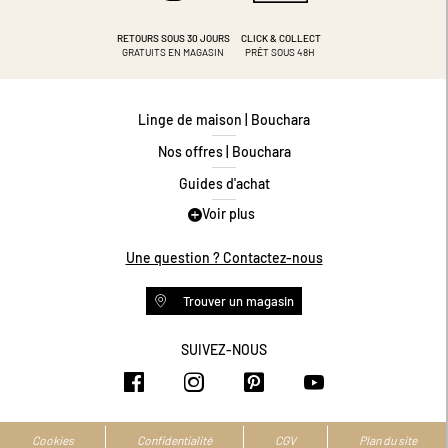
RETOURS SOUS 30 JOURS
CLICK & COLLECT
GRATUITS EN MAGASIN
PRÊT SOUS 48H
Linge de maison | Bouchara
Nos offres | Bouchara
Guides d'achat
Voir plus
Guide des tailles
Guide matières
Une question ? Contactez-nous
Questions les plus fréquentes
Trouver un magasin
Programme de fidélité
Conditions des offres
SUIVEZ-NOUS
https://www.facebook.com/bouchar
https://www.instagram.com/
https://www.pinteres
https://www.y
Livraison et retours
Espace professionnel
Accessibilité numérique
Cookies
Confidentialité
CGV
Plan du site