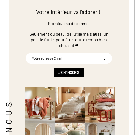
Votre intérieur va l'adorer !
Promis, pas de spams.
Seulement du beau, de l'utile mais aussi un
peu de futile,
pour être tout le temps bien
chez soi ❤
Inscription
à
notre
newsletter
JE M'INSCRIS
: