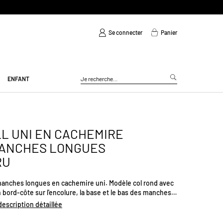
Se connecter
Panier
ENFANT
L UNI EN CACHEMIRE
MANCHES LONGUES
RU
 manches longues en cachemire uni. Modèle col rond avec
n bord-côte sur l'encolure, la base et le bas des manches.
ontournable de votre garde-robe ! 100% cachemire.
 description détaillée
185gr/m². Existe en plusieurs coloris.