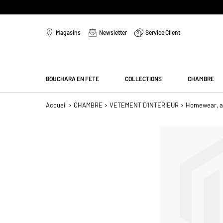
Aller
au
Magasins
Newsletter
Service Client
contenu
Menu
BOUCHARA EN FÊTE
COLLECTIONS
CHAMBRE
Accueil
CHAMBRE
VETEMENT D'INTERIEUR
Homewear, a
Passer
à
la
fin
de
la
galerie
d’images