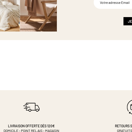
à
notre
newsletter
:
JE
LIVRAISON OFFERTE DÈS 120€
RETOURS S
DOMICILE - POINT RELAIS - MAGASIN
GRATUITS