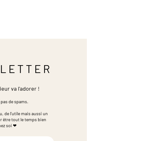
LETTER
ieur va l'adorer !
 pas de spams.
 de l'utile mais aussi un
r être tout le temps bien
hez soi ❤