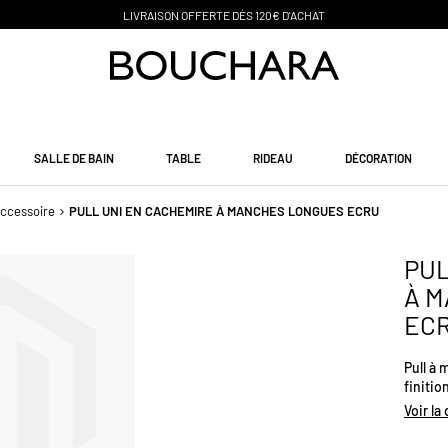
PAIEMENT EN 3 SANS FRAIS
SALLE DE BAIN
TABLE
RIDEAU
DÉCORATION
ccessoire
PULL UNI EN CACHEMIRE À MANCHES LONGUES ECRU
PUL
À 
EC
Pull à
finitio
Un inc
Voir la