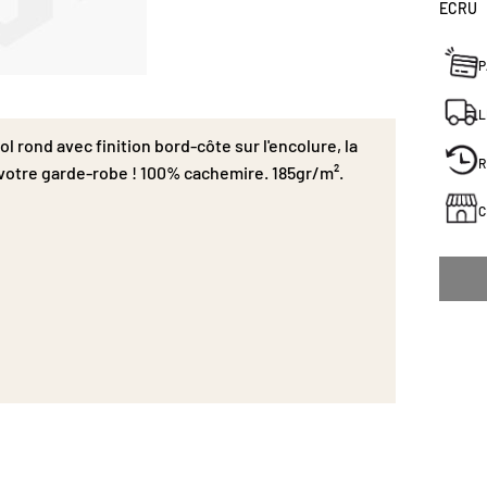
ECRU
P
L
 rond avec finition bord-côte sur l'encolure, la
R
votre garde-robe ! 100% cachemire. 185gr/m².
C