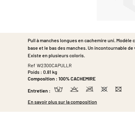
Passer
au
début
Pull à manches longues en cachemire uni. Modèle col
de
la
base et le bas des manches. Un incontournable de 
Galerie
Existe en plusieurs coloris.
d’images
Ref
W2300CAPULLR
Poids :
0.81 kg
Composition :
100% CACHEMIRE
Entretien :
En savoir plus sur la composition