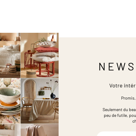
NEWS
Votre intér
Promis,
Seulement du beau,
peu de futile,
pou
c
Inscription