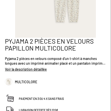
PYJAMA 2 PIÈCES EN VELOURS
Passer
au
PAPILLON MULTICOLORE
début
de
Pyjama 2 pièces en velours composé d'un t-shirt à manches
la
longues avec un imprimé animalier placé et un pantalon imprimé
Galerie
fleurs et animaux. Produit certifié Oeko-Tex®. Existe en plusieurs
d’images
Voir la description détaillée
tailles.
MULTICOLORE
PAIEMENT EN 3 OU 4 X SANS FRAIS
LIVRAISON OFFERTE DÈS 120€