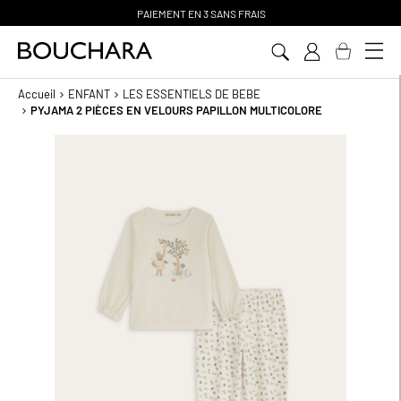
PAIEMENT EN 3 SANS FRAIS
Aller
au
contenu
Accueil
ENFANT
LES ESSENTIELS DE BEBE
PYJAMA 2 PIÈCES EN VELOURS PAPILLON MULTICOLORE
Passer
à
la
fin
de
la
galerie
d’images