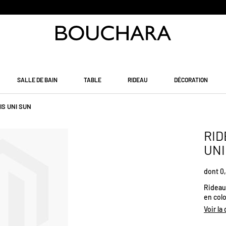
PAIEMENT EN 3 SANS FRAIS
SALLE DE BAIN
TABLE
RIDEAU
DÉCORATION
IS UNI SUN
RID
UNI
dont 0,
Rideau 
en colo
Certifié OEKO-TEX®. 
Voir la
(cm) : 