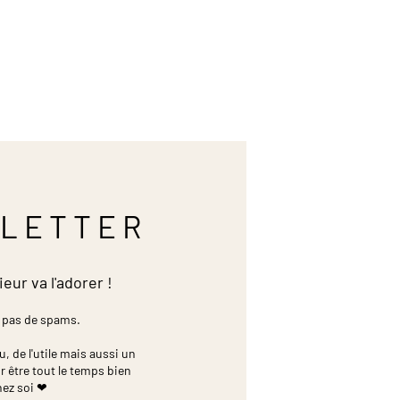
LETTER
ieur va l'adorer !
 pas de spams.
 de l'utile mais aussi un
r être tout le temps bien
hez soi ❤