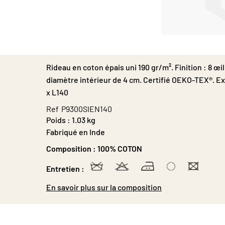
Passer
au
début
Rideau en coton épais uni 190 gr/m². Finition : 8 œi
de
la
diamètre intérieur de 4 cm. Certifié OEKO-TEX®. Ex
Galerie
x L140
d’images
Ref
P9300SIEN140
Poids :
1.03 kg
Fabriqué en Inde
Composition :
100% COTON
Entretien :
En savoir plus sur la composition