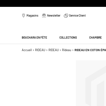
Aller
au
Magasins
Newsletter
Service Client
contenu
Menu
BOUCHARA EN FÊTE
COLLECTIONS
CHAMBRE
Accueil
RIDEAU
RIDEAU
Rideau
RIDEAU EN COTON ÉPA
Passer
à
la
fin
de
la
galerie
d’images