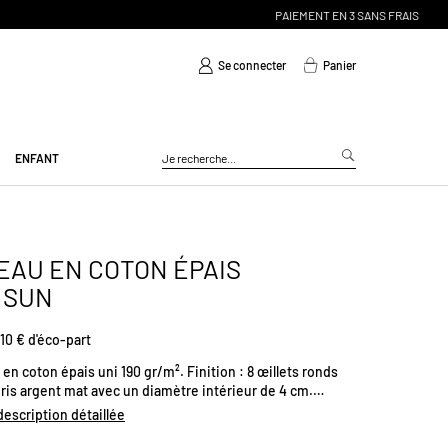
Se connecter
Panier
ENFANT
EAU EN COTON ÉPAIS
 SUN
10 € d'éco-part
en coton épais uni 190 gr/m². Finition : 8 œillets ronds
ris argent mat avec un diamètre intérieur de 4 cm.
Existe en plusieurs coloris. Dimensions
 description détaillée
H300 x L140