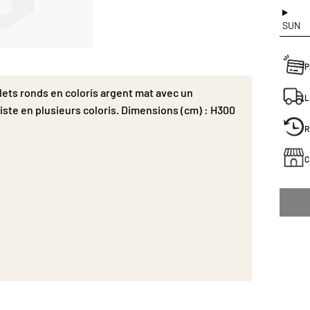
SUN
P
llets ronds en coloris argent mat avec un
L
iste en plusieurs coloris. Dimensions (cm) : H300
R
C