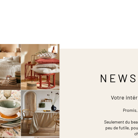
NEWS
Votre intér
Promis,
Seulement du beau,
peu de futile,
pou
c