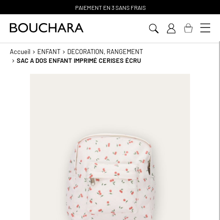
PAIEMENT EN 3 SANS FRAIS
Aller
au
contenu
Accueil
ENFANT
DECORATION, RANGEMENT
SAC A DOS ENFANT IMPRIMÉ CERISES ÉCRU
Passer
à
la
fin
de
la
galerie
d’images