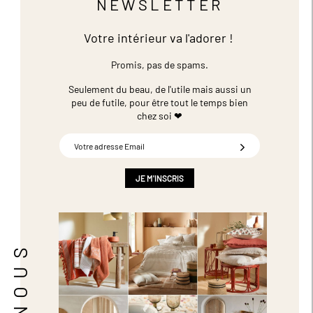
NEWSLETTER
Votre intérieur va l'adorer !
Promis, pas de spams.
Seulement du beau, de l'utile mais aussi un
peu de futile,
pour être tout le temps bien
chez soi ❤
Inscription
à
notre
newsletter
JE M'INSCRIS
: