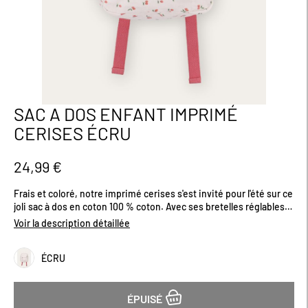
SAC A DOS ENFANT IMPRIMÉ
Passer
au
CERISES ÉCRU
début
de
la
24,99 €
Galerie
d’images
Frais et coloré, notre imprimé cerises s'est invité pour l'été sur ce
joli sac à dos en coton 100 % coton. Avec ses bretelles réglables
et son molleton doux, il assure un port agréable tout au long de la
Voir la description détaillée
journée. Sa poche zippée à l'avant permet de ranger facilement le
goûter ou les petites affaires indispensables pour l'école. Certifié
ÉCRU
OEKO-TEX®, il garantit un textile sain et sans substances nocives.
Un accessoire idéal pour accompagner les enfants avec style et
douceur ! Dimensions (cm) : H28 x L21.
ÉPUISÉ