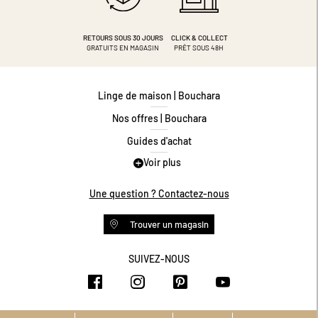
RETOURS SOUS 30 JOURS
CLICK & COLLECT
GRATUITS EN MAGASIN
PRÊT SOUS 48H
Linge de maison | Bouchara
Nos offres | Bouchara
Guides d'achat
Voir plus
Guide des tailles
Guide matières
Une question ? Contactez-nous
Questions les plus fréquentes
Trouver un magasin
Programme de fidélité
Conditions des offres
SUIVEZ-NOUS
https://www.facebook.com/bouchar
https://www.instagram.com/
https://www.pinteres
https://www.y
Livraison et retours
Espace professionnel