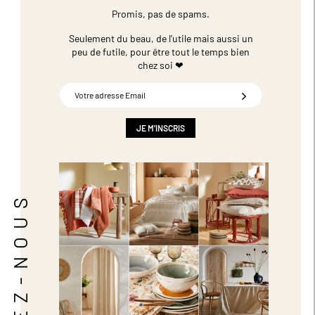
Promis, pas de spams.
Seulement du beau, de l'utile mais aussi un
peu de futile,
pour être tout le temps bien
chez soi ❤
Inscription
à
notre
newsletter
JE M'INSCRIS
:
SUIVEZ-NOUS