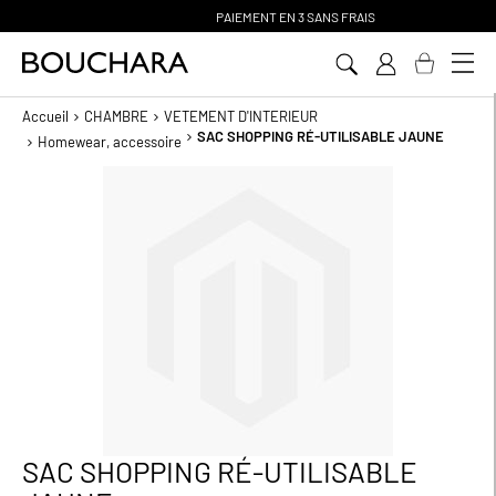
PAIEMENT EN 3 SANS FRAIS
Aller
au
contenu
Accueil
CHAMBRE
VETEMENT D'INTERIEUR
SAC SHOPPING RÉ-UTILISABLE JAUNE
Homewear, accessoire
Passer
à
la
fin
de
la
galerie
d’images
SAC SHOPPING RÉ-UTILISABLE
Passer
au