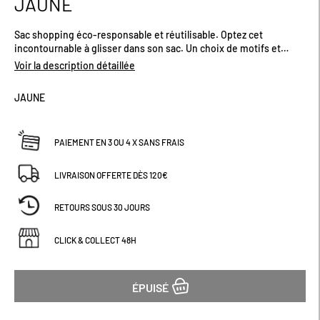
JAUNE
début
de
Sac shopping éco-responsable et réutilisable. Optez cet
la
incontournable à glisser dans son sac. Un choix de motifs et
Galerie
coloris pour votre plaisir ! Dimensions (cm) : L33 x H52
d’images
Voir la description détaillée
JAUNE
PAIEMENT EN 3 OU 4 X SANS FRAIS
LIVRAISON OFFERTE DÈS 120€
RETOURS SOUS 30 JOURS
CLICK & COLLECT 48H
ÉPUISÉ