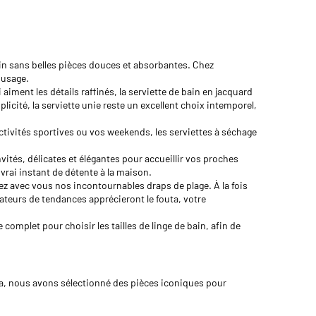
bain sans belles pièces douces et absorbantes. Chez
e usage.
iment les détails raffinés, la serviette de bain en jacquard
licité, la serviette unie reste un excellent choix intemporel,
activités sportives ou vos weekends, les serviettes à séchage
ités, délicates et élégantes pour accueillir vos proches
 vrai instant de détente à la maison.
ez avec vous nos incontournables draps de plage. À la fois
mateurs de tendances apprécieront le fouta, votre
 complet pour choisir les tailles de linge de bain, afin de
ara, nous avons sélectionné des pièces iconiques pour