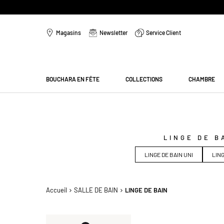
Aller
au
Magasins
Newsletter
Service Client
contenu
Menu
BOUCHARA EN FÊTE
COLLECTIONS
CHAMBRE
LINGE DE B
LINGE DE BAIN UNI
LING
Accueil
SALLE DE BAIN
LINGE DE BAIN
Sélection