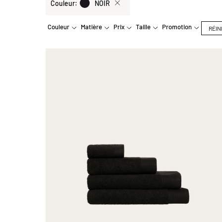
Couleur
NOIR
actuelle
Couleur
Matière
Prix
Taille
Promotion
RÉIN