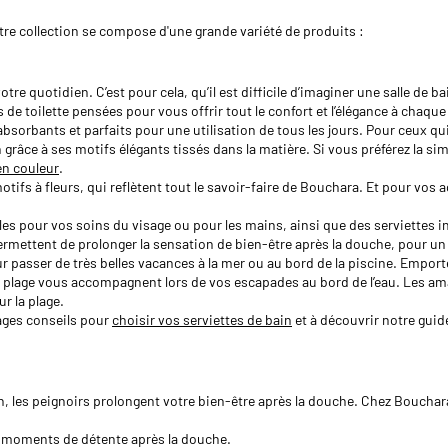
tre collection se compose d'une grande variété de produits :
tre quotidien. C’est pour cela, qu’il est difficile d’imaginer une salle de 
e toilette pensées pour vous offrir tout le confort et l’élégance à chaqu
orbants et parfaits pour une utilisation de tous les jours. Pour ceux qui a
grâce à ses motifs élégants tissés dans la matière. Si vous préférez la simp
en couleur
.
tifs à fleurs, qui reflètent tout le savoir-faire de Bouchara. Et pour vos 
 pour vos soins du visage ou pour les mains, ainsi que des serviettes inv
permettent de prolonger la sensation de bien-être après la douche, pour un
 passer de très belles vacances à la mer ou au bord de la piscine. Emport
s de plage vous accompagnent lors de vos escapades au bord de l’eau. Les a
ur la plage.
ages conseils pour
choisir vos serviettes de bain
et à découvrir notre guide
ain, les peignoirs prolongent votre bien-être après la douche. Chez Bouch
s moments de détente après la douche.