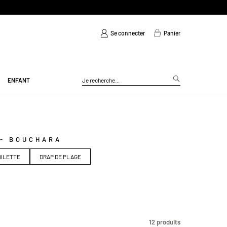
Se connecter
Panier
ENFANT
 - BOUCHARA
OILETTE
DRAP DE PLAGE
12
12
produits
produits