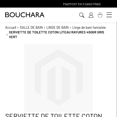
PAIEMENT EN 3 SANS FRAIS
Aller
au
contenu
Accueil
SALLE DE BAIN
LINGE DE BAIN
Linge de bain fantaisie
SERVIETTE DE TOILETTE COTON LITEAU RAYURES 450GR GRIS
VERT
Passer
à
la
fin
de
la
galerie
d’images
SERVIETTE DE TOILETTE COTON
Passer