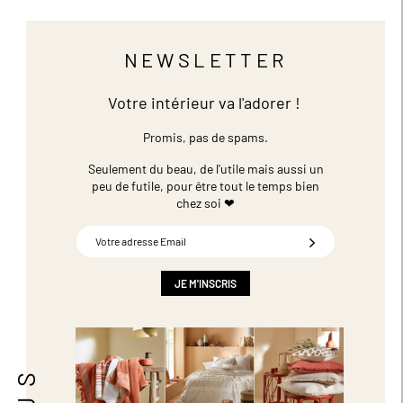
NEWSLETTER
Votre intérieur va l'adorer !
Promis, pas de spams.
Seulement du beau, de l'utile mais aussi un
peu de futile,
pour être tout le temps bien
chez soi ❤
Inscription
à
notre
newsletter
JE M'INSCRIS
: