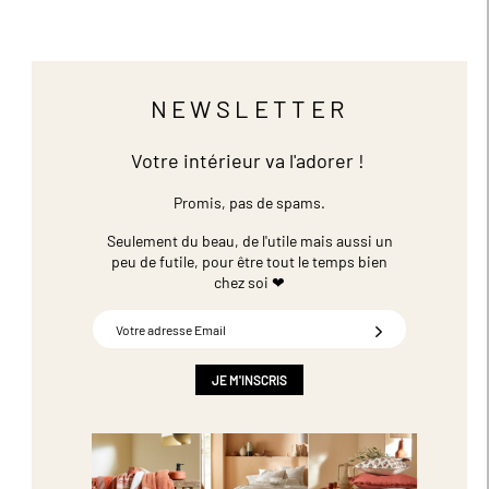
NEWSLETTER
Votre intérieur va l'adorer !
Promis, pas de spams.
Seulement du beau, de l'utile mais aussi un
peu de futile,
pour être tout le temps bien
chez soi ❤
Inscription
à
notre
newsletter
JE M'INSCRIS
: