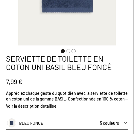
SERVIETTE DE TOILETTE EN
Passer
au
COTON UNI BASIL BLEU FONCÉ
début
de
la
7,99 €
Galerie
d’images
Appréciez chaque geste du quotidien avec la serviette de toilette
en coton uni de la gamme BASIL. Confectionnée en 100 % coton
avec une densité de 480 g/m², elle offre une excellente
Voir la description détaillée
absorption, une douceur agréable et un confort durable. Son
format pratique est idéal pour le visage et les mains. À associer
avec le drap de bain et la serviette invité assortis pour une parure
BLEU FONCÉ
5 couleurs
élégante et coordonnée. Disponible en plusieurs coloris.
Dimensions (cm) : H100 x L50.