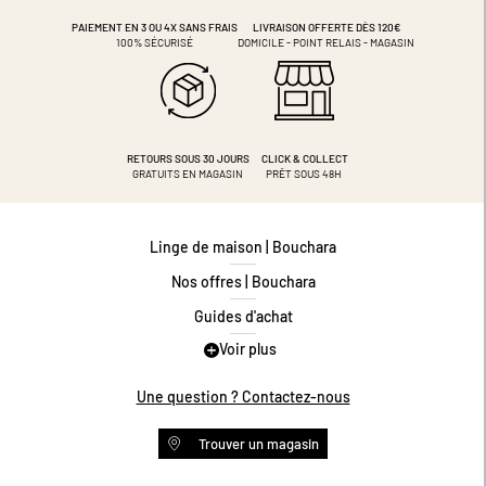
PAIEMENT EN 3 OU 4X
SANS FRAIS
LIVRAISON OFFERTE DÈS 120€
100% SÉCURISÉ
DOMICILE - POINT RELAIS - MAGASIN
RETOURS SOUS 30 JOURS
CLICK & COLLECT
GRATUITS EN MAGASIN
PRÊT SOUS 48H
Linge de maison | Bouchara
Nos offres | Bouchara
Guides d'achat
Voir plus
Guide des tailles
Guide matières
Une question ? Contactez-nous
Questions les plus fréquentes
Trouver un magasin
Programme de fidélité