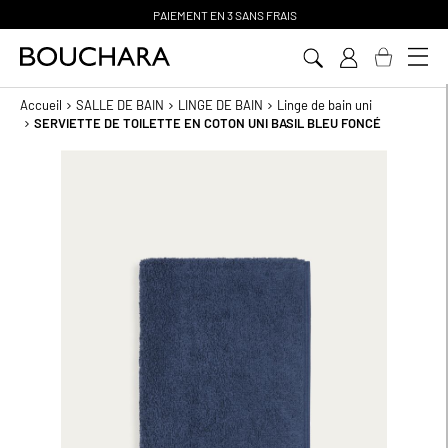
PAIEMENT EN 3 SANS FRAIS
Aller
au
contenu
Accueil
SALLE DE BAIN
LINGE DE BAIN
Linge de bain uni
SERVIETTE DE TOILETTE EN COTON UNI BASIL BLEU FONCÉ
Passer
à
la
fin
de
la
galerie
d’images