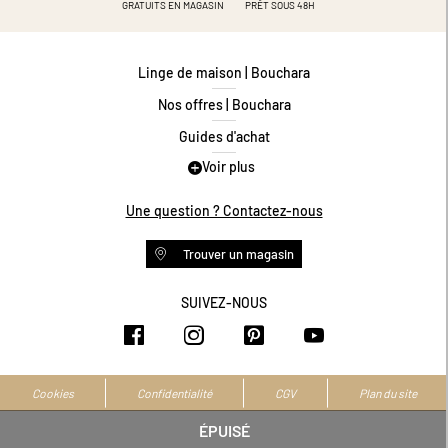
GRATUITS EN MAGASIN
PRÊT SOUS 48H
Linge de maison | Bouchara
Nos offres | Bouchara
Guides d'achat
Voir plus
Guide des tailles
Guide matières
Une question ? Contactez-nous
Questions les plus fréquentes
Trouver un magasin
Programme de fidélité
Conditions des offres
SUIVEZ-NOUS
https://www.facebook.com/bouchar
https://www.instagram.com/
https://www.pinteres
https://www.y
Livraison et retours
Espace professionnel
Accessibilité numérique
Cookies
Confidentialité
CGV
Plan du site
La marque
ÉPUISÉ