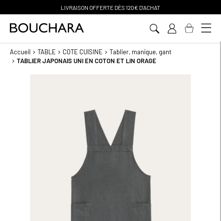
PAIEMENT EN 3 SANS FRAIS
Aller
au
contenu
Accueil
TABLE
COTE CUISINE
Tablier, manique, gant
TABLIER JAPONAIS UNI EN COTON ET LIN ORAGE
Passer
à
la
fin
de
la
galerie
d’images