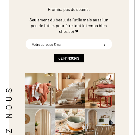
Promis, pas de spams.
Seulement du beau, de l'utile mais aussi un
peu de futile,
pour être tout le temps bien
chez soi ❤
Inscription
à
notre
newsletter
JE M'INSCRIS
:
SUIVEZ-NOUS