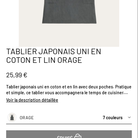
TABLIER JAPONAIS UNI EN
Passer
au
COTON ET LIN ORAGE
début
de
la
25,99 €
Galerie
d’images
Tablier japonais uni en coton et en lin avec deux poches. Pratique
et simple, ce tablier vous accompagnera le temps de cuisiner.
Certifié OEKO-TEX®, il respecte les peaux sensibles et répond
Voir la description détaillée
aux exigences environnementales. Existe en plusieurs coloris.
Dimensions (cm) : H100 x L70.
ORAGE
7 couleurs
ÉPUISÉ