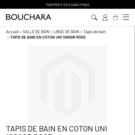
PAIEMENT EN 3 SANS FRAIS
Aller
au
contenu
Accueil
SALLE DE BAIN
LINGE DE BAIN
Tapis de bain
TAPIS DE BAIN EN COTON UNI 1000GR ROSE
Passer
à
la
fin
de
la
galerie
d’images
TAPIS DE BAIN EN COTON UNI
Passer
au