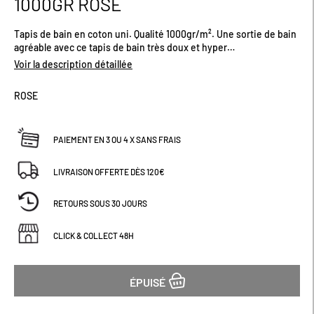
1000GR ROSE
début
de
Tapis de bain en coton uni. Qualité 1000gr/m². Une sortie de bain
la
agréable avec ce tapis de bain très doux et hyper
Galerie
absorbant.Dimensions (cm) : H50 x L80Existe en plusieurs
d’images
Voir la description détaillée
coloris.
ROSE
PAIEMENT EN 3 OU 4 X SANS FRAIS
LIVRAISON OFFERTE DÈS 120€
RETOURS SOUS 30 JOURS
CLICK & COLLECT 48H
ÉPUISÉ