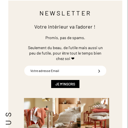
NEWSLETTER
Votre intérieur va l'adorer !
Promis, pas de spams.
Seulement du beau, de l'utile mais aussi un
peu de futile,
pour être tout le temps bien
chez soi ❤
Inscription
à
notre
newsletter
JE M'INSCRIS
: