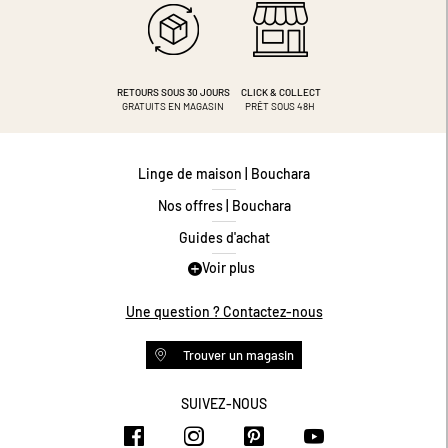
RETOURS SOUS 30 JOURS
CLICK & COLLECT
GRATUITS EN MAGASIN
PRÊT SOUS 48H
Linge de maison | Bouchara
Nos offres | Bouchara
Guides d'achat
Voir plus
Guide des tailles
Guide matières
Une question ? Contactez-nous
Questions les plus fréquentes
Trouver un magasin
Programme de fidélité
Conditions des offres
SUIVEZ-NOUS
https://www.facebook.com/bouchar
https://www.instagram.com/
https://www.pinteres
https://www.y
Livraison et retours