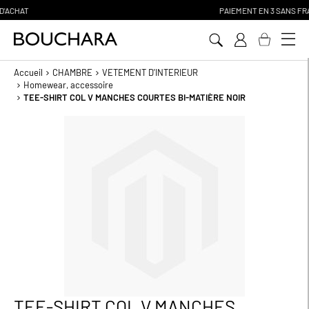
PAIEMENT EN 3 SANS FRAIS
Aller
au
contenu
Accueil
CHAMBRE
VETEMENT D'INTERIEUR
Homewear, accessoire
TEE-SHIRT COL V MANCHES COURTES BI-MATIÈRE NOIR
Passer
à
la
fin
de
la
galerie
d’images
TEE-SHIRT COL V MANCHES
Passer