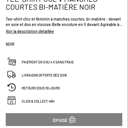
au
COURTES BI-MATIÈRE NOIR
début
de
Tee-shirt chic et féminin à manches courtes, bi-matière : devant
la
en soie et dos en viscose.Belle encolure en V devant.Agréable à
Galerie
porter, ce tshirt trouvera sa place dans votre garde-robe.
d’images
Voir la description détaillée
NOIR
PAIEMENT EN 3 OU 4 X SANS FRAIS
LIVRAISON OFFERTE DÈS 120€
RETOURS SOUS 30 JOURS
CLICK & COLLECT 48H
ÉPUISÉ