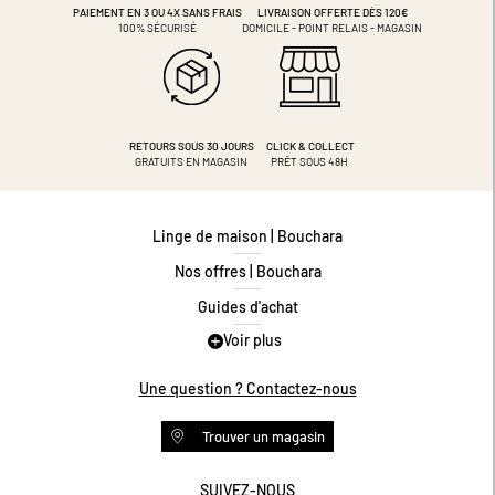
PAIEMENT EN 3 OU 4X
SANS FRAIS
LIVRAISON OFFERTE DÈS 120€
100% SÉCURISÉ
DOMICILE - POINT RELAIS - MAGASIN
RETOURS SOUS 30 JOURS
CLICK & COLLECT
GRATUITS EN MAGASIN
PRÊT SOUS 48H
Linge de maison | Bouchara
Nos offres | Bouchara
Guides d'achat
Voir plus
Guide des tailles
Guide matières
Une question ? Contactez-nous
Questions les plus fréquentes
Trouver un magasin
Programme de fidélité
Conditions des offres
SUIVEZ-NOUS