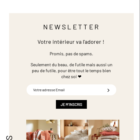
NEWSLETTER
Votre intérieur va l'adorer !
Promis, pas de spams.
Seulement du beau, de l'utile mais aussi un
peu de futile,
pour être tout le temps bien
chez soi ❤
Inscription
à
notre
newsletter
JE M'INSCRIS
: